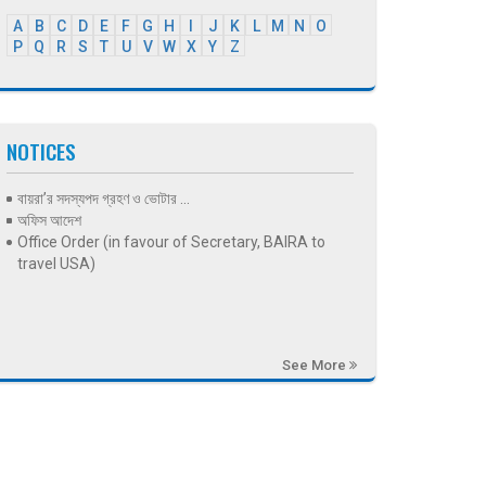
A
B
C
D
E
F
G
H
I
J
K
L
M
N
O
P
Q
R
S
T
U
V
W
X
Y
Z
NOTICES
বায়রা’র সদস্যপদ গ্রহণ ও ভোটার ...
অফিস আদেশ
Office Order (in favour of Secretary, BAIRA to
travel USA)
See More