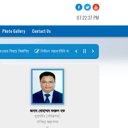
07:22:37 PM
Photo Gallery
Contact Us
 বিষয়ে বিজ্ঞপ্তি
নির্বাচন আচরণবিধি বায়রা ২০২৬-২০২৮
নির্বাচন তফসিল বা
জনাব মোহাম্মদ বদরুল হক
যুগ্মসচিব (পরিকল্পনা)
বাণিজ্য মন্ত্রণালয়
ও