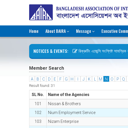
Home
About BAIRA
Message
Executive Comm
NOTICES & EVENTS:
রিক্রুটিং এজেন্সি সংশ্লিষ্ট সামগ্রিক কা
ছুটির বিজ্ঞপ্তি (জুলাই গণঅভ্যুত্থান দিব
Member Search
A
B
C
D
E
F
G
H
I
J
K
L
M
N
O
P
Q
Result found: 31
SL No.
Name of the Agencies
101
Nissan & Brothers
102
Nium Employment Service
103
Nizam Enterprise