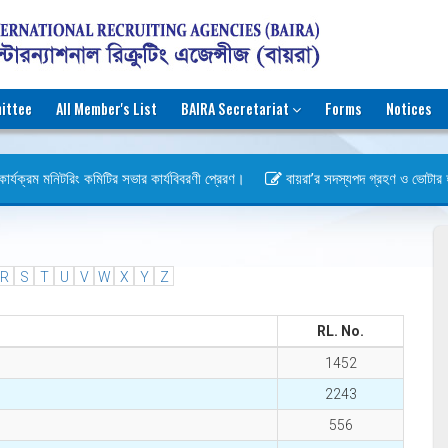
ittee
All Member's List
BAIRA Secretariat
Forms
Notices
র্যক্রম মনিটরিং কমিটির সভার কার্যবিবরণী প্রেরণ।
বায়রা’র সদস্যপদ গ্রহণ ও ভোটার হওয়ার
স)
R
S
T
U
V
W
X
Y
Z
RL. No.
1452
2243
556