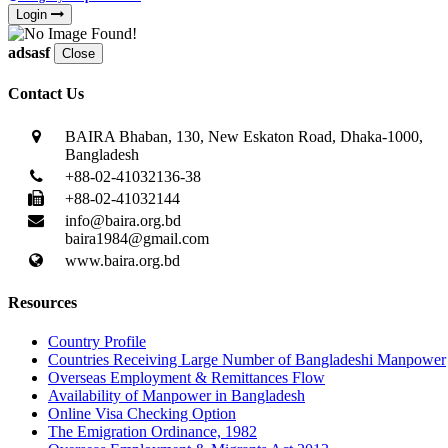
Login
adsasf
Close
Contact Us
BAIRA Bhaban, 130, New Eskaton Road, Dhaka-1000,
Bangladesh
+88-02-41032136-38
+88-02-41032144
info@baira.org.bd
baira1984@gmail.com
www.baira.org.bd
Resources
Country Profile
Countries Receiving Large Number of Bangladeshi Manpower
Overseas Employment & Remittances Flow
Availability of Manpower in Bangladesh
Online Visa Checking Option
The Emigration Ordinance, 1982