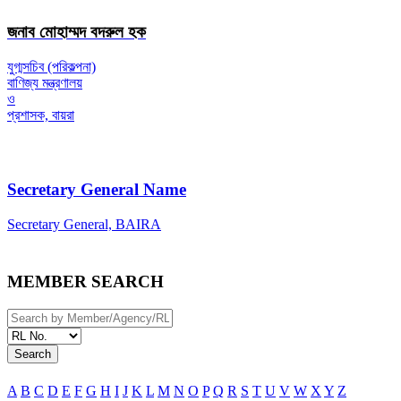
জনাব মোহাম্মদ বদরুল হক
যুগ্মসচিব (পরিকল্পনা)
বাণিজ্য মন্ত্রণালয়
ও
প্রশাসক, বায়রা
Secretary General Name
Secretary General, BAIRA
MEMBER SEARCH
Search
A
B
C
D
E
F
G
H
I
J
K
L
M
N
O
P
Q
R
S
T
U
V
W
X
Y
Z