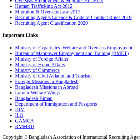
Overseas Employment & Migrants Act 2013
Human Trafficking Act-2012
Migration & Overseas Law 2017
Recruiting Agents Licence & Code of Conduct Rules 2019
Recruiting Agent Classification 2020
Important Links
Ministry of Expatriates’ Welfare and Overseas Employment
Bureau of Manpower Employment and Training (BMET)
Ministry of Foreign Affairs
Ministry of Home Affairs
Ministry of Commerce
Ministry of Civil Aviation and Tourism
Foreign Missions in Bangladesh
Bangladesh Missions in Abroad
Labour Welfare Wings
Bangladesh Biman
Department of Immigration and Passports
IOM
ILO
GAMCA
RMMRU
Copyright © Bangladesh Association of International Recruiting Agen