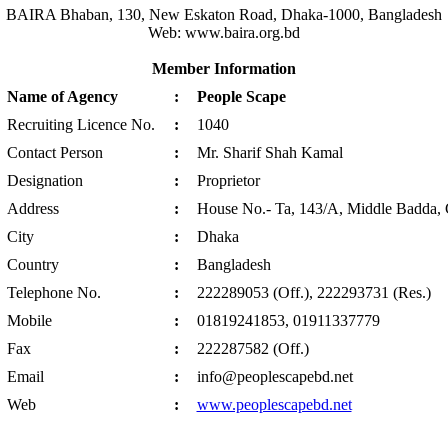
BAIRA Bhaban, 130, New Eskaton Road, Dhaka-1000, Bangladesh
Web: www.baira.org.bd
Member Information
Name of Agency
:
People Scape
Recruiting Licence No.
:
1040
Contact Person
:
Mr. Sharif Shah Kamal
Designation
:
Proprietor
Address
:
House No.- Ta, 143/A, Middle Badda, 
City
:
Dhaka
Country
:
Bangladesh
Telephone No.
:
222289053 (Off.), 222293731 (Res.)
Mobile
:
01819241853, 01911337779
Fax
:
222287582 (Off.)
Email
:
info@peoplescapebd.net
Web
:
www.peoplescapebd.net