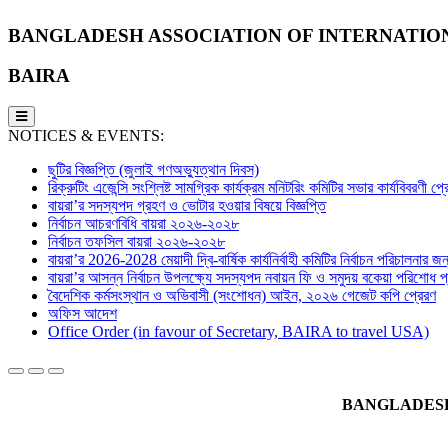
BANGLADESH ASSOCIATION OF INTERNATIO
BAIRA
NOTICES & EVENTS:
ছুটির বিজ্ঞপ্তি (জুলাই গণঅভ্যুত্থান দিবস)
রিক্রুটিং এজেন্সি সংশ্লিষ্ট সামগ্রিক কার্যক্রম মনিটরিং কমিটির সভার কার্যবিবরণী প
বায়রা’র সদস্যপদ গ্রহণ ও ভোটার হওয়ার বিষয়ে বিজ্ঞপ্তি
নির্বাচন আচরণবিধি বায়রা ২০২৬-২০২৮
নির্বাচন তফসিল বায়রা ২০২৬-২০২৮
বায়রা’র 2026-2028 মেয়াদী দ্বি-বার্ষিক কার্যনির্বাহী কমিটির নির্বাচন পরিচালনার জন্
বায়রা’র আসন্ন নির্বাচন উপলক্ষ্যে সদস্যপদ নবায়ন ফি ও সমুদয় বকেয়া পরিশোধ প্র
বৈদেশিক কর্মসংস্থান ও অভিবাসী (সংশোধন) আইন, ২০২৬ গেজেট কপি প্রেরণ
অফিস আদেশ
Office Order (in favour of Secretary, BAIRA to travel USA)
BANGLADESH