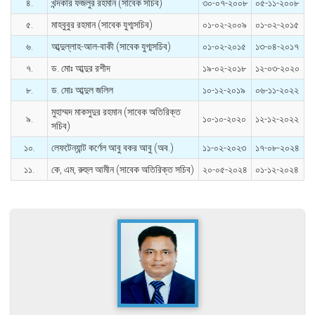
৪.
খন্দকার ফজলুর রহমান (সাবেক সচিব)
৩০-০৭-২০০৮
০৫-১১-২০০৮
৫.
মাহবুবুর রহমান (সাবেক যুগ্মসচিব)
০১-০২-২০০৯
০১-০২-২০১৫
৬.
আব্দুল্লাহ-আল-বাকী (সাবেক যুগ্মসচিব)
০১-০২-২০১৫
১৩-০৪-২০১৭
৭.
ড. মোঃ আব্দুর রশীদ
১৯-০২-২০১৮
১২-০৩-২০২০
৮.
ড. মোঃ আব্দুল জলিল
১০-১২-২০১৯
০৬-১১-২০২২
মুহাম্মদ মাকসুদুর রহমান (সাবেক অতিরিক্ত
৯.
১০-১০-২০২০
১২-১২-২০২২
সচিব)
১০.
লেফটেন্যান্ট কর্ণেল আবু বকর আবু (অব.)
১১-০২-২০২৩
১৭-০৮-২০২৪
১১.
কে, এম, রুহুল আমীন (সাবেক অতিরিক্ত সচিব)
২০-০৫-২০২৪
০১-১২-২০২৪