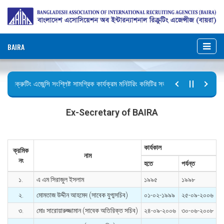
BAIRA
রিক্রুটিং এজেন্সি সংশ্লিষ্ট সামগ্রিক কার্যক্রম মনিটরিং কমিটির সভার কার্যবিবরণী প্রেরণ।
ছুটির বিজ্ঞপ্তি (জুলাই গণঅভ্যুত্থান দিবস)
Ex-Secretary of BAIRA
কার্যকাল
ক্রমিক
নাম
নং
হতে
পর্যন্ত
১.
এ এম সিরাজুল ইসলাম
১৯৯৫
১৯৯৮
২.
মোমতাজ উদ্দীন আহমেদ (সাবেক যুগ্মসচিব)
০১-০২-১৯৯৯
২৫-০৯-২০০৬
৩.
মোঃ সারোয়ারুজ্জামান (সাবেক অতিরিক্ত সচিব)
২৪-০৯-২০০৬
৩০-০৬-২০০৮