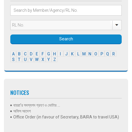
Search
A
B
C
D
E
F
G
H
I
J
K
L
M
N
O
P
Q
R
S
T
U
V
W
X
Y
Z
NOTICES
বায়রা’র সদস্যপদ গ্রহণ ও ভোটার ...
অফিস আদেশ
Office Order (in favour of Secretary, BAIRA to travel USA)