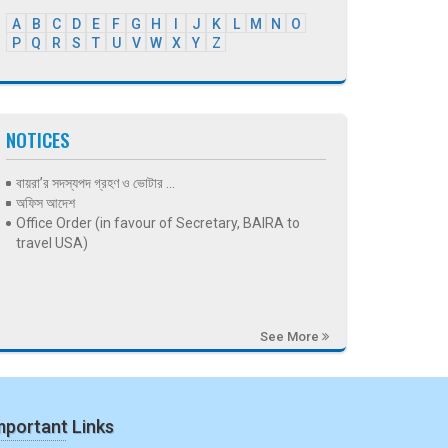
A
B
C
D
E
F
G
H
I
J
K
L
M
N
O
P
Q
R
S
T
U
V
W
X
Y
Z
NOTICES
বায়রা’র সদস্যপদ গ্রহণ ও ভোটার ...
অফিস আদেশ
Office Order (in favour of Secretary, BAIRA to
travel USA)
See More
mportant Links