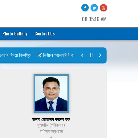
08:05:16 AM
Photo Gallery
Contact Us
 বিষয়ে বিজ্ঞপ্তি
নির্বাচন আচরণবিধি বায়রা ২০২৬-২০২৮
নির্বাচন তফসিল বা
জনাব মোহাম্মদ বদরুল হক
যুগ্মসচিব (পরিকল্পনা)
বাণিজ্য মন্ত্রণালয়
ও