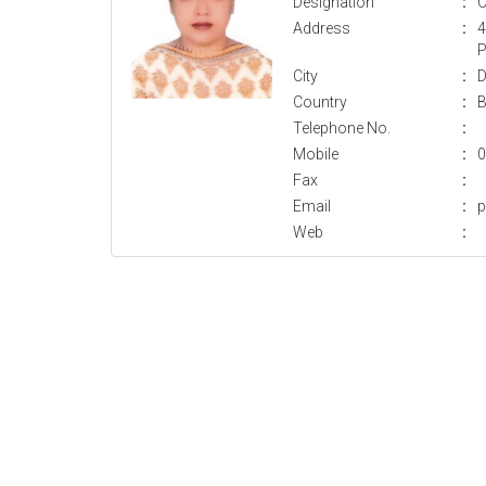
Designation
:
C
Address
:
4
P
City
:
D
Country
:
B
Telephone No.
:
Mobile
:
0
Fax
:
Email
:
p
Web
: