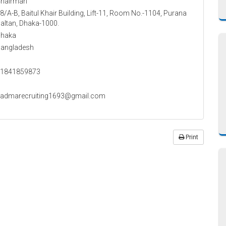
hairman
8/A-B, Baitul Khair Building, Lift-11, Room No.-1104, Purana
altan, Dhaka-1000.
haka
angladesh
1841859873
admarecruiting1693@gmail.com
Print