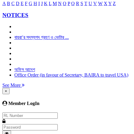
A
B
C
D
E
F
G
H
I
J
K
L
M
N
O
P
Q
R
S
T
U
V
W
X
Y
Z
NOTICES
বায়রা’র সদস্যপদ গ্রহণ ও ভোটার ...
অফিস আদেশ
Office Order (in favour of Secretary, BAIRA to travel USA)
See More
×
Member LogIn