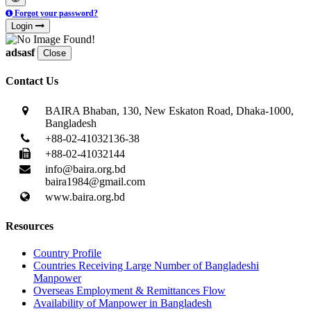
Forgot your password?
Login
adsasf
Close
Contact Us
BAIRA Bhaban, 130, New Eskaton Road, Dhaka-1000,
Bangladesh
+88-02-41032136-38
+88-02-41032144
info@baira.org.bd
baira1984@gmail.com
www.baira.org.bd
Resources
Country Profile
Countries Receiving Large Number of Bangladeshi
Manpower
Overseas Employment & Remittances Flow
Availability of Manpower in Bangladesh