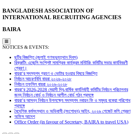
BANGLADESH ASSOCIATION OF
INTERNATIONAL RECRUITING AGENCIES
BAIRA
NOTICES & EVENTS:
ছুটির বিজ্ঞপ্তি (জুলাই গণঅভ্যুত্থান দিবস)
রিক্রুটিং এজেন্সি সংশ্লিষ্ট সামগ্রিক কার্যক্রম মনিটরিং কমিটির সভার কার্যবিবরণী
প্রেরণ।
বায়রা’র সদস্যপদ গ্রহণ ও ভোটার হওয়ার বিষয়ে বিজ্ঞপ্তি
নির্বাচন আচরণবিধি বায়রা ২০২৬-২০২৮
নির্বাচন তফসিল বায়রা ২০২৬-২০২৮
বায়রা’র 2026-2028 মেয়াদী দ্বি-বার্ষিক কার্যনির্বাহী কমিটির নির্বাচন পরিচালনার
জন্য নির্বাচন বোর্ড ও নির্বাচন আপীল বোর্ড গঠন প্রসঙ্গে
বায়রা’র আসন্ন নির্বাচন উপলক্ষ্যে সদস্যপদ নবায়ন ফি ও সমুদয় বকেয়া পরিশোধ
প্রসঙ্গে
বৈদেশিক কর্মসংস্থান ও অভিবাসী (সংশোধন) আইন, ২০২৬ গেজেট কপি প্রেরণ
অফিস আদেশ
Office Order (in favour of Secretary, BAIRA to travel USA)