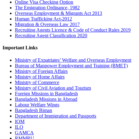
Online Visa Checking Option
The Emigration Ordinance, 1982
Overseas Employment & Migrants Act 2013
Human Trafficking Act-2012
Migration & Overseas Law 2017
Recruiting Agents Licence & Code of Conduct Rules 2019
Recruiting Agent Classification 2020
Important Links
Ministry of Expatriates’ Welfare and Overseas Employment
Bureau of Manpower Employment and Training (BMET)
Ministry of Foreign Affairs
Ministry of Home Affairs
Ministry of Commerce
Ministry of Civil Aviation and Tourism
Foreign Missions in Bangladesh
Bangladesh Missions in Abroad
Labour Welfare Wings
Bangladesh Biman
Department of Immigration and Passports
IOM
ILO
GAMCA
RMMRU