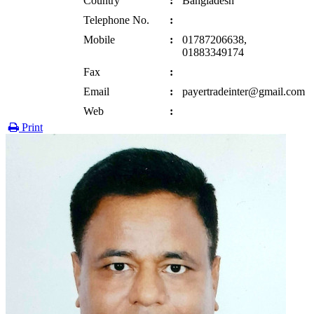
Country
:
Bangladesh
Telephone No.
:
Mobile
:
01787206638,
01883349174
Fax
:
Email
:
payertradeinter@gmail.com
Web
:
Print