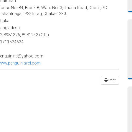
hairman
ouse No.-84, Block-B, Ward No.-3, Thana Road, Dhour, PO-
ishantnagar, PS-Turag, Dhaka-1230.
haka
angladesh
2-8981326, 8981243 (Off.)
1711524634
enguinintl@yahoo.com
ww.penguin-srci.com
Print