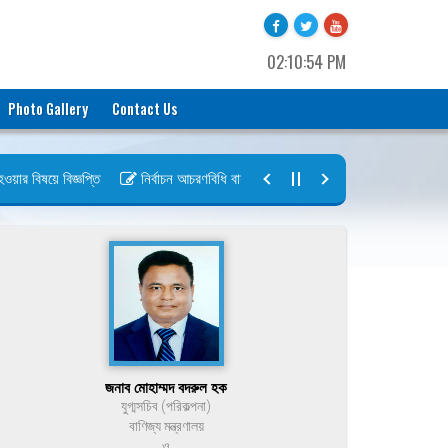
02:10:54 PM
Photo Gallery
Contact Us
 বিষয়ে বিজ্ঞপ্তি
নির্বাচন আচরণবিধি বায়রা ২০২৬-২০২৮
নির্বাচন তফসিল বা
জনাব মোহাম্মদ বদরুল হক
যুগ্মসচিব (পরিকল্পনা)
বাণিজ্য মন্ত্রণালয়
ও