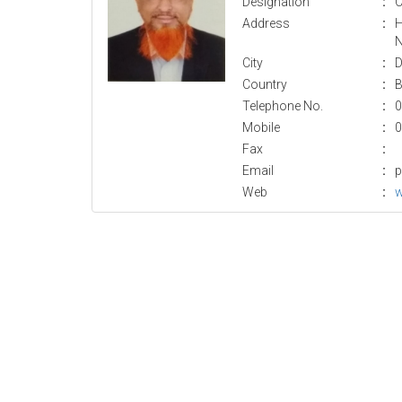
Designation
:
C
Address
:
H
N
City
:
D
Country
:
B
Telephone No.
:
0
Mobile
:
0
Fax
:
Email
:
p
Web
:
w