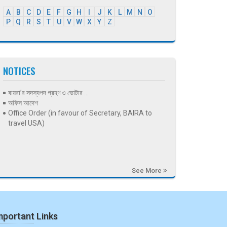
A
B
C
D
E
F
G
H
I
J
K
L
M
N
O
P
Q
R
S
T
U
V
W
X
Y
Z
NOTICES
বায়রা’র সদস্যপদ গ্রহণ ও ভোটার ...
অফিস আদেশ
Office Order (in favour of Secretary, BAIRA to
travel USA)
See More
mportant Links