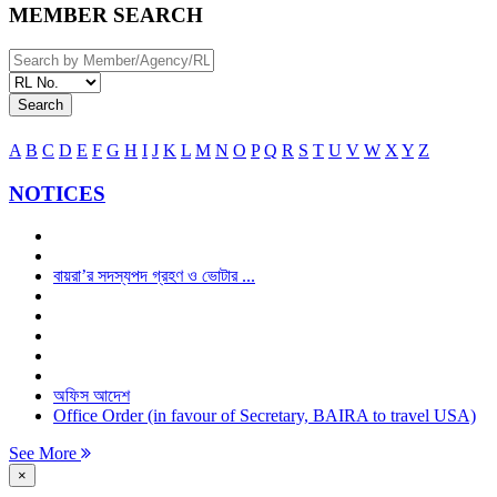
MEMBER SEARCH
Search
A
B
C
D
E
F
G
H
I
J
K
L
M
N
O
P
Q
R
S
T
U
V
W
X
Y
Z
NOTICES
বায়রা’র সদস্যপদ গ্রহণ ও ভোটার ...
অফিস আদেশ
Office Order (in favour of Secretary, BAIRA to travel USA)
See More
×