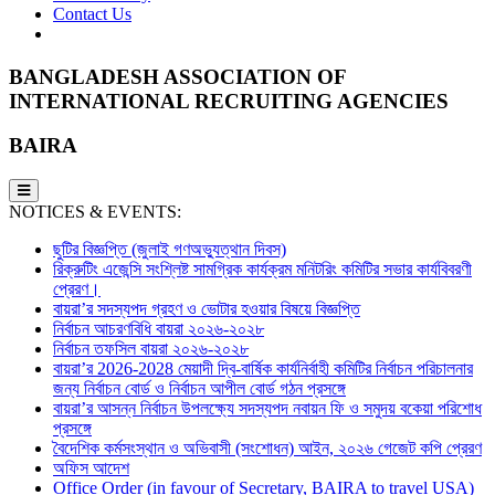
Contact Us
BANGLADESH ASSOCIATION OF
INTERNATIONAL RECRUITING AGENCIES
BAIRA
NOTICES & EVENTS:
ছুটির বিজ্ঞপ্তি (জুলাই গণঅভ্যুত্থান দিবস)
রিক্রুটিং এজেন্সি সংশ্লিষ্ট সামগ্রিক কার্যক্রম মনিটরিং কমিটির সভার কার্যবিবরণী
প্রেরণ।
বায়রা’র সদস্যপদ গ্রহণ ও ভোটার হওয়ার বিষয়ে বিজ্ঞপ্তি
নির্বাচন আচরণবিধি বায়রা ২০২৬-২০২৮
নির্বাচন তফসিল বায়রা ২০২৬-২০২৮
বায়রা’র 2026-2028 মেয়াদী দ্বি-বার্ষিক কার্যনির্বাহী কমিটির নির্বাচন পরিচালনার
জন্য নির্বাচন বোর্ড ও নির্বাচন আপীল বোর্ড গঠন প্রসঙ্গে
বায়রা’র আসন্ন নির্বাচন উপলক্ষ্যে সদস্যপদ নবায়ন ফি ও সমুদয় বকেয়া পরিশোধ
প্রসঙ্গে
বৈদেশিক কর্মসংস্থান ও অভিবাসী (সংশোধন) আইন, ২০২৬ গেজেট কপি প্রেরণ
অফিস আদেশ
Office Order (in favour of Secretary, BAIRA to travel USA)