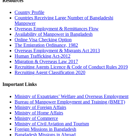
Resources
Country Profile
Countries Receiving Large Number of Bangladeshi
Manpower
Overseas Employment & Remittances Flow
Availability of Manpower in Bangladesh
Online Visa Checking Option
The Emigration Ordinance, 1982
Overseas Employment & Migrants Act 2013
Human Trafficking Act-2012
Migration & Overseas Law 2017
Recruiting Agents Licence & Code of Conduct Rules 2019
Recruiting Agent Classification 2020
Important Links
Ministry of Expatriates’ Welfare and Overseas Employment
Bureau of Manpower Employment and Training (BMET)
Ministry of Foreign Affairs
Ministry of Home Affairs
Ministry of Commerce
Ministry of Civil Aviation and Tourism
Foreign Missions in Bangladesh
Bangladesh Missions in Abroad