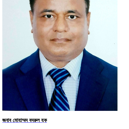
জনাব মোহাম্মদ বদরুল হক