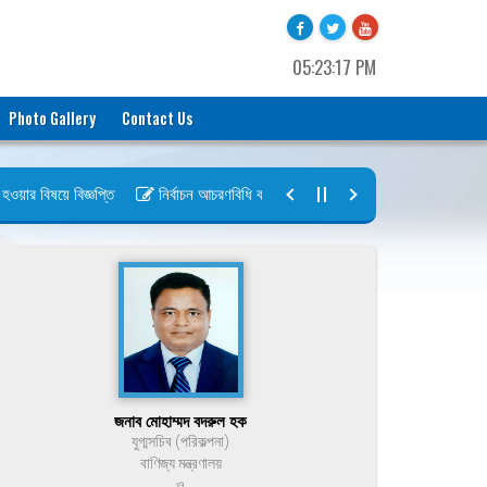
05:23:17 PM
Photo Gallery
Contact Us
র বিষয়ে বিজ্ঞপ্তি
নির্বাচন আচরণবিধি বায়রা ২০২৬-২০২৮
নির্বাচন তফসিল ব
জনাব মোহাম্মদ বদরুল হক
যুগ্মসচিব (পরিকল্পনা)
বাণিজ্য মন্ত্রণালয়
ও