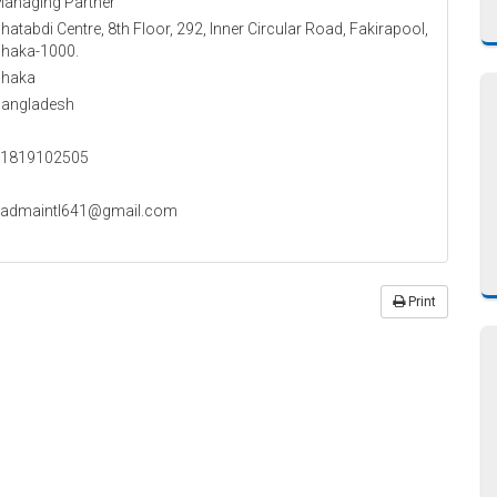
anaging Partner
hatabdi Centre, 8th Floor, 292, Inner Circular Road, Fakirapool,
haka-1000.
haka
angladesh
1819102505
admaintl641@gmail.com
Print