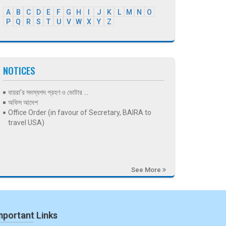
A
B
C
D
E
F
G
H
I
J
K
L
M
N
O
P
Q
R
S
T
U
V
W
X
Y
Z
NOTICES
বায়রা’র সদস্যপদ গ্রহণ ও ভোটার ...
অফিস আদেশ
Office Order (in favour of Secretary, BAIRA to
travel USA)
See More
mportant Links