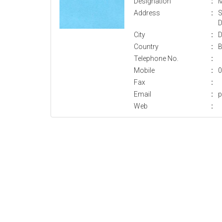
Designation
:
M
Address
:
S
D
City
:
D
Country
:
B
Telephone No.
:
Mobile
:
0
Fax
:
Email
:
p
Web
: