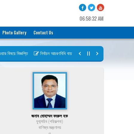
06:58:32 AM
Photo Gallery
Contact Us
বিষয়ে বিজ্ঞপ্তি
নির্বাচন আচরণবিধি বায়রা ২০২৬-২০২৮
নির্বাচন তফসিল বায়
জনাব মোহাম্মদ বদরুল হক
যুগ্মসচিব (পরিকল্পনা)
বাণিজ্য মন্ত্রণালয়
ও