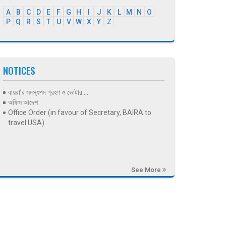
A
B
C
D
E
F
G
H
I
J
K
L
M
N
O
P
Q
R
S
T
U
V
W
X
Y
Z
NOTICES
বায়রা’র সদস্যপদ গ্রহণ ও ভোটার ...
অফিস আদেশ
Office Order (in favour of Secretary, BAIRA to
travel USA)
See More