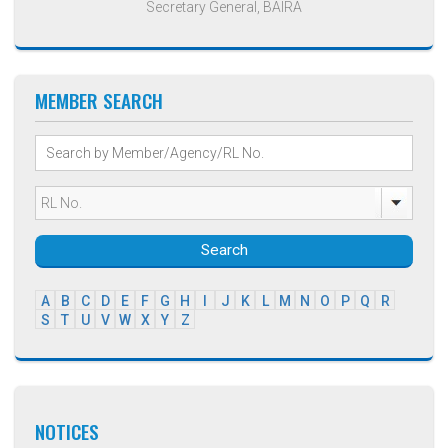
Secretary General, BAIRA
MEMBER SEARCH
Search
A
B
C
D
E
F
G
H
I
J
K
L
M
N
O
P
Q
R
S
T
U
V
W
X
Y
Z
NOTICES