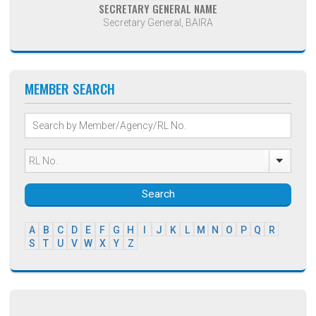
SECRETARY GENERAL NAME
Secretary General, BAIRA
MEMBER SEARCH
Search
A
B
C
D
E
F
G
H
I
J
K
L
M
N
O
P
Q
R
S
T
U
V
W
X
Y
Z