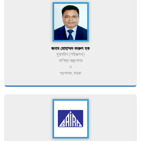
জনাব মোহাম্মদ বদরুল হক
যুগ্মসচিব (পরিকল্পনা)
বাণিজ্য মন্ত্রণালয়
ও
প্রশাসক, বায়রা