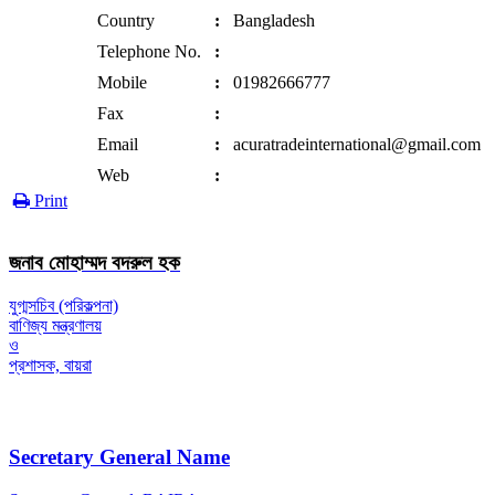
Country
:
Bangladesh
Telephone No.
:
Mobile
:
01982666777
Fax
:
Email
:
acuratradeinternational@gmail.com
Web
:
Print
জনাব মোহাম্মদ বদরুল হক
যুগ্মসচিব (পরিকল্পনা)
বাণিজ্য মন্ত্রণালয়
ও
প্রশাসক, বায়রা
Secretary General Name