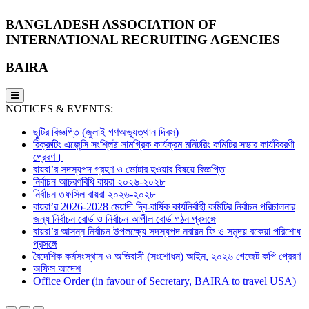
BANGLADESH ASSOCIATION OF
INTERNATIONAL RECRUITING AGENCIES
BAIRA
NOTICES & EVENTS:
ছুটির বিজ্ঞপ্তি (জুলাই গণঅভ্যুত্থান দিবস)
রিক্রুটিং এজেন্সি সংশ্লিষ্ট সামগ্রিক কার্যক্রম মনিটরিং কমিটির সভার কার্যবিবরণী
প্রেরণ।
বায়রা’র সদস্যপদ গ্রহণ ও ভোটার হওয়ার বিষয়ে বিজ্ঞপ্তি
নির্বাচন আচরণবিধি বায়রা ২০২৬-২০২৮
নির্বাচন তফসিল বায়রা ২০২৬-২০২৮
বায়রা’র 2026-2028 মেয়াদী দ্বি-বার্ষিক কার্যনির্বাহী কমিটির নির্বাচন পরিচালনার
জন্য নির্বাচন বোর্ড ও নির্বাচন আপীল বোর্ড গঠন প্রসঙ্গে
বায়রা’র আসন্ন নির্বাচন উপলক্ষ্যে সদস্যপদ নবায়ন ফি ও সমুদয় বকেয়া পরিশোধ
প্রসঙ্গে
বৈদেশিক কর্মসংস্থান ও অভিবাসী (সংশোধন) আইন, ২০২৬ গেজেট কপি প্রেরণ
অফিস আদেশ
Office Order (in favour of Secretary, BAIRA to travel USA)