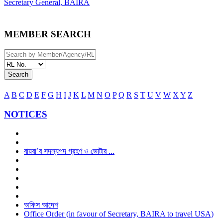
Secretary General, BAIRA
MEMBER SEARCH
Search
A
B
C
D
E
F
G
H
I
J
K
L
M
N
O
P
Q
R
S
T
U
V
W
X
Y
Z
NOTICES
বায়রা’র সদস্যপদ গ্রহণ ও ভোটার ...
অফিস আদেশ
Office Order (in favour of Secretary, BAIRA to travel USA)