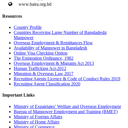
www.baira.org.bd
Resources
Country Profile
Countries Receiving Large Number of Bangladeshi
Manpower
Overseas Employment & Remittances Flow
Availability of Manpower in Bangladesh
Online Visa Checking Option
The Emigration Ordinance, 1982
Overseas Employment & Migrants Act 2013
Human Trafficking Act-2012
Migration & Overseas Law 2017
Recruiting Agents Licence & Code of Conduct Rules 2019
Recruiting Agent Classification 2020
Important Links
Ministry of Expatriates’ Welfare and Overseas Employment
Bureau of Manpower Employment and Training (BMET)
Ministry of Foreign Affairs
Ministry of Home Affairs
Ministry of Commerce