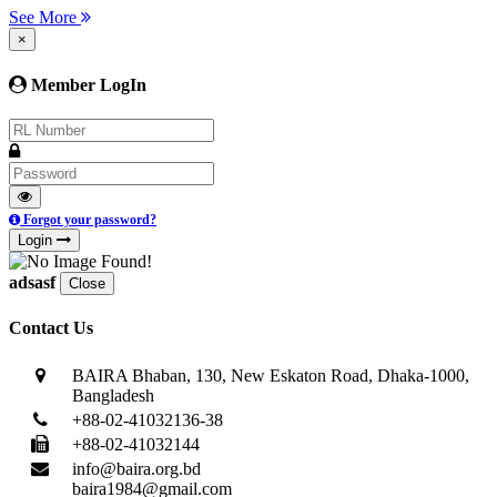
See More
×
Member LogIn
Forgot your password?
Login
adsasf
Close
Contact Us
BAIRA Bhaban, 130, New Eskaton Road, Dhaka-1000,
Bangladesh
+88-02-41032136-38
+88-02-41032144
info@baira.org.bd
baira1984@gmail.com