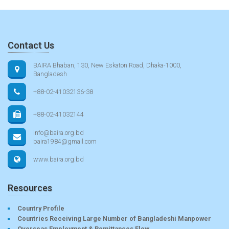
Contact Us
BAIRA Bhaban, 130, New Eskaton Road, Dhaka-1000,
Bangladesh
+88-02-41032136-38
+88-02-41032144
info@baira.org.bd
baira1984@gmail.com
www.baira.org.bd
Resources
Country Profile
Countries Receiving Large Number of Bangladeshi Manpower
Overseas Employment & Remittances Flow