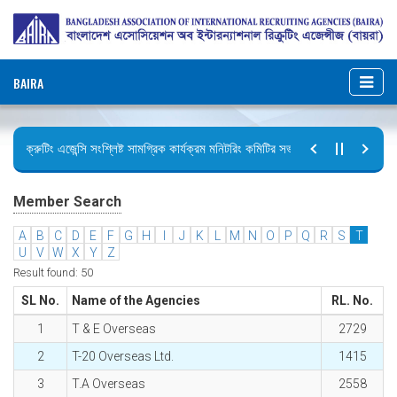
BAIRA
রিক্রুটিং এজেন্সি সংশ্লিষ্ট সামগ্রিক কার্যক্রম মনিটরিং কমিটির সভার কার্যবিবরণী প্রেরণ।
ছুটির বিজ্ঞপ্তি (জুলাই গণঅভ্যুত্থান দিবস)
Member Search
A
B
C
D
E
F
G
H
I
J
K
L
M
N
O
P
Q
R
S
T
U
V
W
X
Y
Z
Result found: 50
SL No.
Name of the Agencies
RL. No.
1
T & E Overseas
2729
2
T-20 Overseas Ltd.
1415
3
T.A Overseas
2558