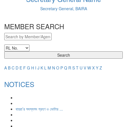
Secretary General, BAIRA
MEMBER SEARCH
Search
A
B
C
D
E
F
G
H
I
J
K
L
M
N
O
P
Q
R
S
T
U
V
W
X
Y
Z
NOTICES
বায়রা’র সদস্যপদ গ্রহণ ও ভোটার ...