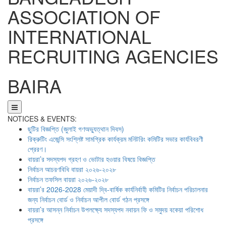
ASSOCIATION OF
INTERNATIONAL
RECRUITING AGENCIES
BAIRA
NOTICES & EVENTS:
ছুটির বিজ্ঞপ্তি (জুলাই গণঅভ্যুত্থান দিবস)
রিক্রুটিং এজেন্সি সংশ্লিষ্ট সামগ্রিক কার্যক্রম মনিটরিং কমিটির সভার কার্যবিবরণী
প্রেরণ।
বায়রা’র সদস্যপদ গ্রহণ ও ভোটার হওয়ার বিষয়ে বিজ্ঞপ্তি
নির্বাচন আচরণবিধি বায়রা ২০২৬-২০২৮
নির্বাচন তফসিল বায়রা ২০২৬-২০২৮
বায়রা’র 2026-2028 মেয়াদী দ্বি-বার্ষিক কার্যনির্বাহী কমিটির নির্বাচন পরিচালনার
জন্য নির্বাচন বোর্ড ও নির্বাচন আপীল বোর্ড গঠন প্রসঙ্গে
বায়রা’র আসন্ন নির্বাচন উপলক্ষ্যে সদস্যপদ নবায়ন ফি ও সমুদয় বকেয়া পরিশোধ
প্রসঙ্গে