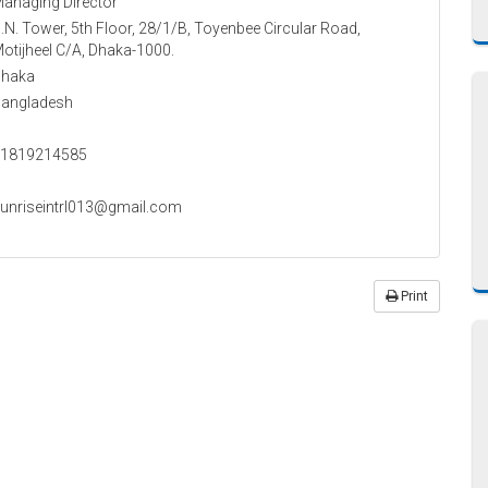
anaging Director
.N. Tower, 5th Floor, 28/1/B, Toyenbee Circular Road,
otijheel C/A, Dhaka-1000.
haka
angladesh
1819214585
unriseintrl013@gmail.com
Print