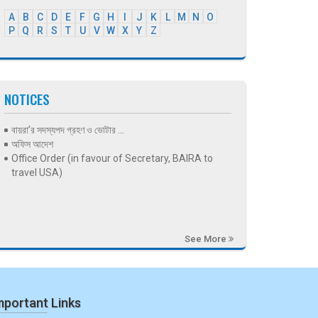
A
B
C
D
E
F
G
H
I
J
K
L
M
N
O
P
Q
R
S
T
U
V
W
X
Y
Z
NOTICES
বায়রা’র সদস্যপদ গ্রহণ ও ভোটার ...
অফিস আদেশ
Office Order (in favour of Secretary, BAIRA to
travel USA)
See More
mportant Links