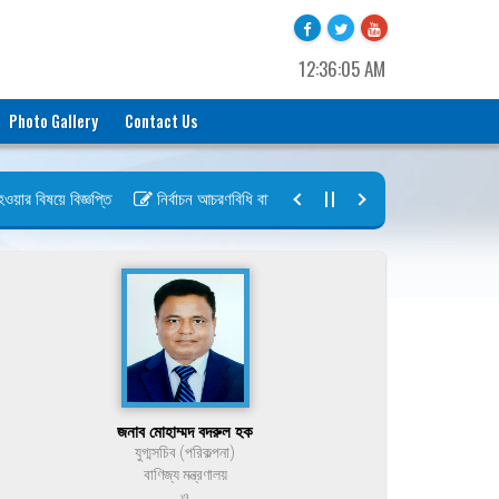
12:36:05 AM
Photo Gallery
Contact Us
 বিষয়ে বিজ্ঞপ্তি
নির্বাচন আচরণবিধি বায়রা ২০২৬-২০২৮
নির্বাচন তফসিল বা
জনাব মোহাম্মদ বদরুল হক
যুগ্মসচিব (পরিকল্পনা)
বাণিজ্য মন্ত্রণালয়
ও