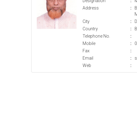
Designation
:
M
Address
:
B
M
City
:
D
Country
:
B
Telephone No.
:
Mobile
:
0
Fax
:
Email
:
s
Web
: