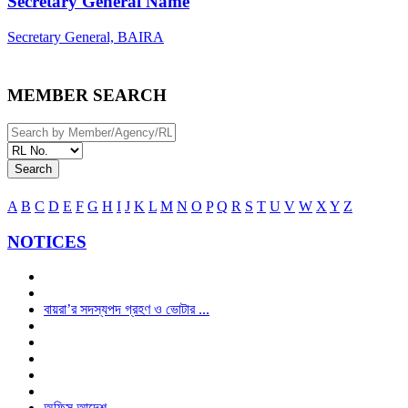
Secretary General Name
Secretary General, BAIRA
MEMBER SEARCH
Search
A
B
C
D
E
F
G
H
I
J
K
L
M
N
O
P
Q
R
S
T
U
V
W
X
Y
Z
NOTICES
বায়রা’র সদস্যপদ গ্রহণ ও ভোটার ...
অফিস আদেশ