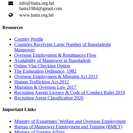
info@baira.org.bd
baira1984@gmail.com
www.baira.org.bd
Resources
Country Profile
Countries Receiving Large Number of Bangladeshi
Manpower
Overseas Employment & Remittances Flow
Availability of Manpower in Bangladesh
Online Visa Checking Option
The Emigration Ordinance, 1982
Overseas Employment & Migrants Act 2013
Human Trafficking Act-2012
Migration & Overseas Law 2017
Recruiting Agents Licence & Code of Conduct Rules 2019
Recruiting Agent Classification 2020
Important Links
Ministry of Expatriates’ Welfare and Overseas Employment
Bureau of Manpower Employment and Training (BMET)
Ministry of Foreign Affairs