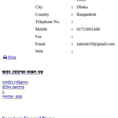
City
:
Dhaka
Country
:
Bangladesh
Telephone No.
:
Mobile
:
01715001448
Fax
:
Email
:
zakirair19@gmail.com
Web
:
Print
জনাব মোহাম্মদ বদরুল হক
যুগ্মসচিব (পরিকল্পনা)
বাণিজ্য মন্ত্রণালয়
ও
প্রশাসক, বায়রা