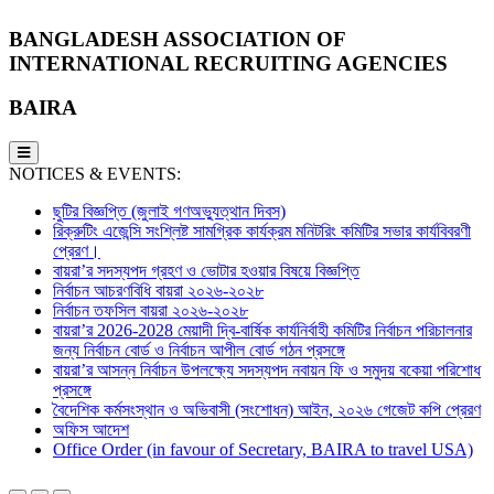
BANGLADESH ASSOCIATION OF
INTERNATIONAL RECRUITING AGENCIES
BAIRA
NOTICES & EVENTS:
ছুটির বিজ্ঞপ্তি (জুলাই গণঅভ্যুত্থান দিবস)
রিক্রুটিং এজেন্সি সংশ্লিষ্ট সামগ্রিক কার্যক্রম মনিটরিং কমিটির সভার কার্যবিবরণী
প্রেরণ।
বায়রা’র সদস্যপদ গ্রহণ ও ভোটার হওয়ার বিষয়ে বিজ্ঞপ্তি
নির্বাচন আচরণবিধি বায়রা ২০২৬-২০২৮
নির্বাচন তফসিল বায়রা ২০২৬-২০২৮
বায়রা’র 2026-2028 মেয়াদী দ্বি-বার্ষিক কার্যনির্বাহী কমিটির নির্বাচন পরিচালনার
জন্য নির্বাচন বোর্ড ও নির্বাচন আপীল বোর্ড গঠন প্রসঙ্গে
বায়রা’র আসন্ন নির্বাচন উপলক্ষ্যে সদস্যপদ নবায়ন ফি ও সমুদয় বকেয়া পরিশোধ
প্রসঙ্গে
বৈদেশিক কর্মসংস্থান ও অভিবাসী (সংশোধন) আইন, ২০২৬ গেজেট কপি প্রেরণ
অফিস আদেশ
Office Order (in favour of Secretary, BAIRA to travel USA)