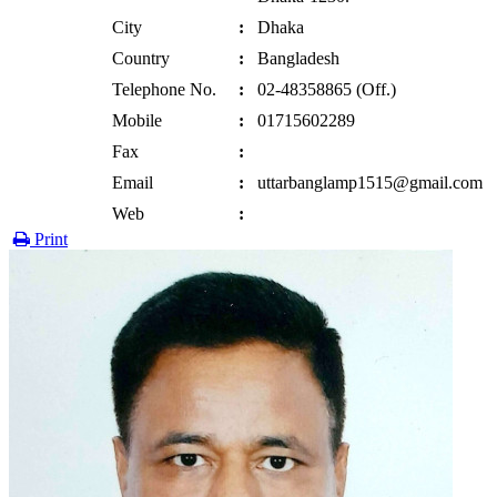
City
:
Dhaka
Country
:
Bangladesh
Telephone No.
:
02-48358865 (Off.)
Mobile
:
01715602289
Fax
:
Email
:
uttarbanglamp1515@gmail.com
Web
:
Print