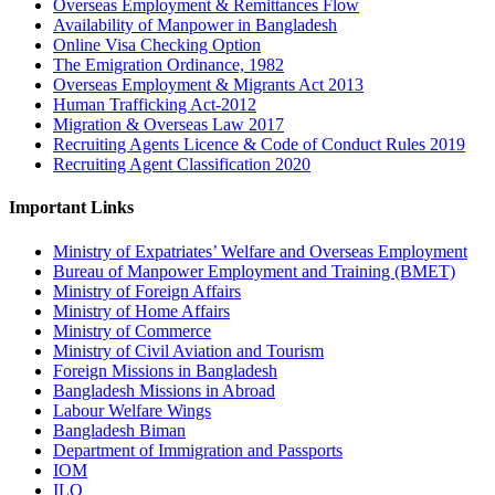
Overseas Employment & Remittances Flow
Availability of Manpower in Bangladesh
Online Visa Checking Option
The Emigration Ordinance, 1982
Overseas Employment & Migrants Act 2013
Human Trafficking Act-2012
Migration & Overseas Law 2017
Recruiting Agents Licence & Code of Conduct Rules 2019
Recruiting Agent Classification 2020
Important Links
Ministry of Expatriates’ Welfare and Overseas Employment
Bureau of Manpower Employment and Training (BMET)
Ministry of Foreign Affairs
Ministry of Home Affairs
Ministry of Commerce
Ministry of Civil Aviation and Tourism
Foreign Missions in Bangladesh
Bangladesh Missions in Abroad
Labour Welfare Wings
Bangladesh Biman
Department of Immigration and Passports
IOM
ILO