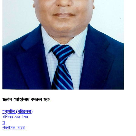
জনাব মোহাম্মদ বদরুল হক
যুগ্মসচিব (পরিকল্পনা)
বাণিজ্য মন্ত্রণালয়
ও
প্রশাসক, বায়রা