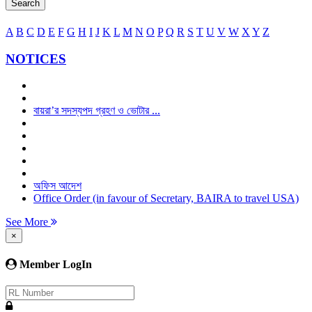
Search
A
B
C
D
E
F
G
H
I
J
K
L
M
N
O
P
Q
R
S
T
U
V
W
X
Y
Z
NOTICES
বায়রা’র সদস্যপদ গ্রহণ ও ভোটার ...
অফিস আদেশ
Office Order (in favour of Secretary, BAIRA to travel USA)
See More
×
Member LogIn