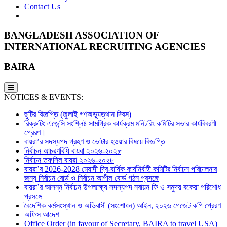
Contact Us
BANGLADESH ASSOCIATION OF
INTERNATIONAL RECRUITING AGENCIES
BAIRA
NOTICES & EVENTS:
ছুটির বিজ্ঞপ্তি (জুলাই গণঅভ্যুত্থান দিবস)
রিক্রুটিং এজেন্সি সংশ্লিষ্ট সামগ্রিক কার্যক্রম মনিটরিং কমিটির সভার কার্যবিবরণী
প্রেরণ।
বায়রা’র সদস্যপদ গ্রহণ ও ভোটার হওয়ার বিষয়ে বিজ্ঞপ্তি
নির্বাচন আচরণবিধি বায়রা ২০২৬-২০২৮
নির্বাচন তফসিল বায়রা ২০২৬-২০২৮
বায়রা’র 2026-2028 মেয়াদী দ্বি-বার্ষিক কার্যনির্বাহী কমিটির নির্বাচন পরিচালনার
জন্য নির্বাচন বোর্ড ও নির্বাচন আপীল বোর্ড গঠন প্রসঙ্গে
বায়রা’র আসন্ন নির্বাচন উপলক্ষ্যে সদস্যপদ নবায়ন ফি ও সমুদয় বকেয়া পরিশোধ
প্রসঙ্গে
বৈদেশিক কর্মসংস্থান ও অভিবাসী (সংশোধন) আইন, ২০২৬ গেজেট কপি প্রেরণ
অফিস আদেশ
Office Order (in favour of Secretary, BAIRA to travel USA)