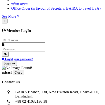
অফিস আদেশ
Office Order (in favour of Secretary, BAIRA to travel USA)
See More
×
Member LogIn
Forgot your password?
Login
adsasf
Close
Contact Us
BAIRA Bhaban, 130, New Eskaton Road, Dhaka-1000,
Bangladesh
+88-02-41032136-38