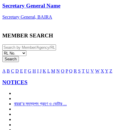
Secretary General Name
Secretary General, BAIRA
MEMBER SEARCH
Search
A
B
C
D
E
F
G
H
I
J
K
L
M
N
O
P
Q
R
S
T
U
V
W
X
Y
Z
NOTICES
বায়রা’র সদস্যপদ গ্রহণ ও ভোটার ...