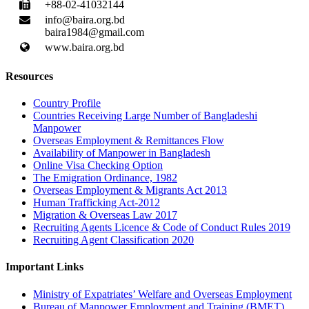
+88-02-41032144
info@baira.org.bd
baira1984@gmail.com
www.baira.org.bd
Resources
Country Profile
Countries Receiving Large Number of Bangladeshi
Manpower
Overseas Employment & Remittances Flow
Availability of Manpower in Bangladesh
Online Visa Checking Option
The Emigration Ordinance, 1982
Overseas Employment & Migrants Act 2013
Human Trafficking Act-2012
Migration & Overseas Law 2017
Recruiting Agents Licence & Code of Conduct Rules 2019
Recruiting Agent Classification 2020
Important Links
Ministry of Expatriates’ Welfare and Overseas Employment
Bureau of Manpower Employment and Training (BMET)