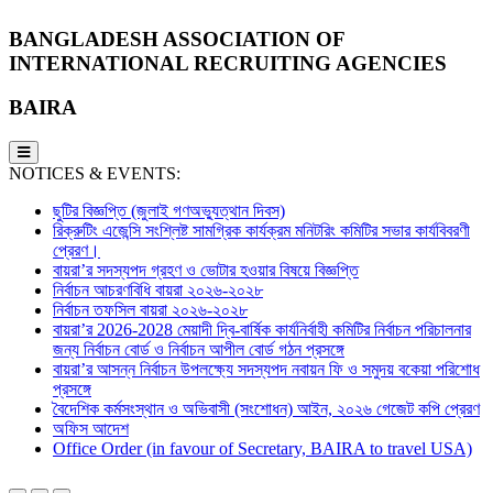
BANGLADESH ASSOCIATION OF
INTERNATIONAL RECRUITING AGENCIES
BAIRA
NOTICES & EVENTS:
ছুটির বিজ্ঞপ্তি (জুলাই গণঅভ্যুত্থান দিবস)
রিক্রুটিং এজেন্সি সংশ্লিষ্ট সামগ্রিক কার্যক্রম মনিটরিং কমিটির সভার কার্যবিবরণী
প্রেরণ।
বায়রা’র সদস্যপদ গ্রহণ ও ভোটার হওয়ার বিষয়ে বিজ্ঞপ্তি
নির্বাচন আচরণবিধি বায়রা ২০২৬-২০২৮
নির্বাচন তফসিল বায়রা ২০২৬-২০২৮
বায়রা’র 2026-2028 মেয়াদী দ্বি-বার্ষিক কার্যনির্বাহী কমিটির নির্বাচন পরিচালনার
জন্য নির্বাচন বোর্ড ও নির্বাচন আপীল বোর্ড গঠন প্রসঙ্গে
বায়রা’র আসন্ন নির্বাচন উপলক্ষ্যে সদস্যপদ নবায়ন ফি ও সমুদয় বকেয়া পরিশোধ
প্রসঙ্গে
বৈদেশিক কর্মসংস্থান ও অভিবাসী (সংশোধন) আইন, ২০২৬ গেজেট কপি প্রেরণ
অফিস আদেশ
Office Order (in favour of Secretary, BAIRA to travel USA)