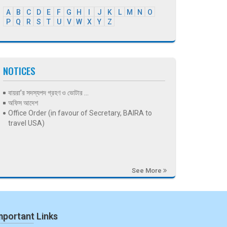
A
B
C
D
E
F
G
H
I
J
K
L
M
N
O
P
Q
R
S
T
U
V
W
X
Y
Z
NOTICES
বায়রা’র সদস্যপদ গ্রহণ ও ভোটার ...
অফিস আদেশ
Office Order (in favour of Secretary, BAIRA to
travel USA)
See More
mportant Links