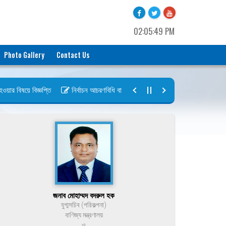
02:05:49 PM
Photo Gallery
Contact Us
র বিষয়ে বিজ্ঞপ্তি
নির্বাচন আচরণবিধি বায়রা ২০২৬-২০২৮
নির্বাচন তফসিল বা
জনাব মোহাম্মদ বদরুল হক
যুগ্মসচিব (পরিকল্পনা)
বাণিজ্য মন্ত্রণালয়
ও