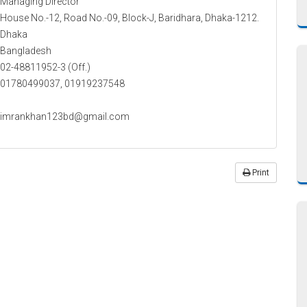
Managing Director
House No.-12, Road No.-09, Block-J, Baridhara, Dhaka-1212.
Dhaka
Bangladesh
02-48811952-3 (Off.)
01780499037, 01919237548
imrankhan123bd@gmail.com
Print