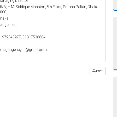
anaging Director
5/A, H.M. Siddique Mansion, 8th Floor, Purana Paltan, Dhaka-
000.
haka
angladesh
1979840977, 01817536604
megaagencyltd@gmail.com
Print