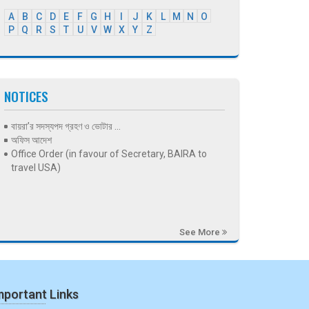
A
B
C
D
E
F
G
H
I
J
K
L
M
N
O
P
Q
R
S
T
U
V
W
X
Y
Z
NOTICES
বায়রা’র সদস্যপদ গ্রহণ ও ভোটার ...
অফিস আদেশ
Office Order (in favour of Secretary, BAIRA to
travel USA)
See More
mportant Links