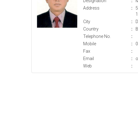
Designation
:
M
Address
:
5
1
City
:
D
Country
:
B
Telephone No.
:
Mobile
:
0
Fax
:
Email
:
o
Web
: