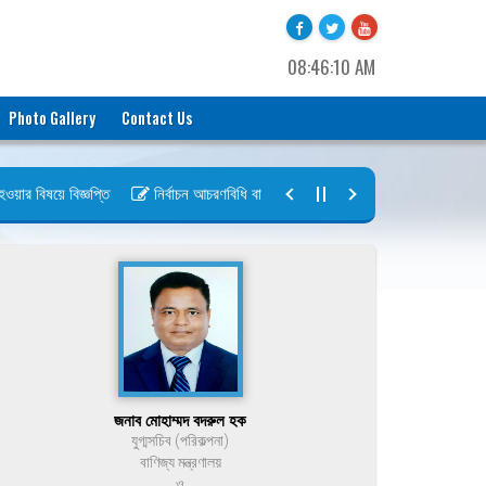
08:46:10 AM
Photo Gallery
Contact Us
র বিষয়ে বিজ্ঞপ্তি
নির্বাচন আচরণবিধি বায়রা ২০২৬-২০২৮
নির্বাচন তফসিল বা
জনাব মোহাম্মদ বদরুল হক
যুগ্মসচিব (পরিকল্পনা)
বাণিজ্য মন্ত্রণালয়
ও