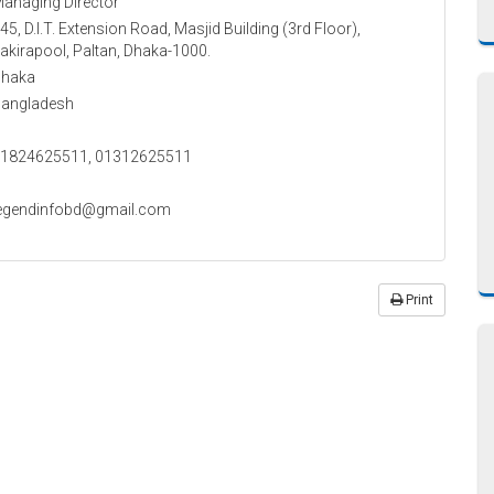
anaging Director
45, D.I.T. Extension Road, Masjid Building (3rd Floor),
akirapool, Paltan, Dhaka-1000.
haka
angladesh
1824625511, 01312625511
egendinfobd@gmail.com
Print