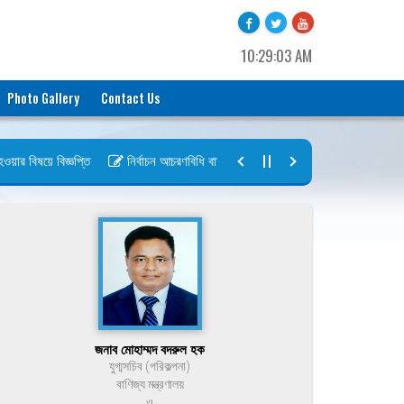
10:29:03 AM
Photo Gallery
Contact Us
 বিষয়ে বিজ্ঞপ্তি
নির্বাচন আচরণবিধি বায়রা ২০২৬-২০২৮
নির্বাচন তফসিল বা
জনাব মোহাম্মদ বদরুল হক
যুগ্মসচিব (পরিকল্পনা)
বাণিজ্য মন্ত্রণালয়
ও