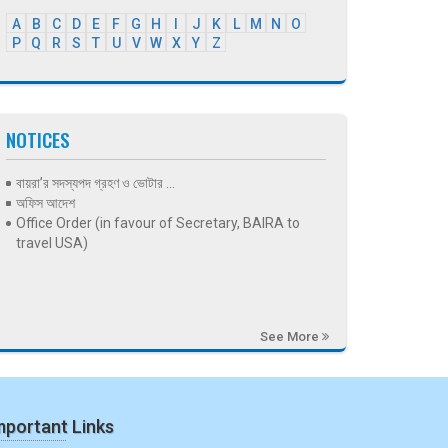
A
B
C
D
E
F
G
H
I
J
K
L
M
N
O
P
Q
R
S
T
U
V
W
X
Y
Z
NOTICES
বায়রা’র সদস্যপদ গ্রহণ ও ভোটার ...
অফিস আদেশ
Office Order (in favour of Secretary, BAIRA to
travel USA)
See More
mportant Links