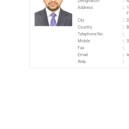
Designation
:
M
Address
:
1
F
City
:
D
Country
:
B
Telephone No.
:
Mobile
:
0
Fax
:
Email
:
l
Web
: