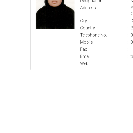
Designation
:
M
Address
:
S
C
City
:
D
Country
:
B
Telephone No.
:
0
Mobile
:
0
Fax
:
Email
:
t
Web
: