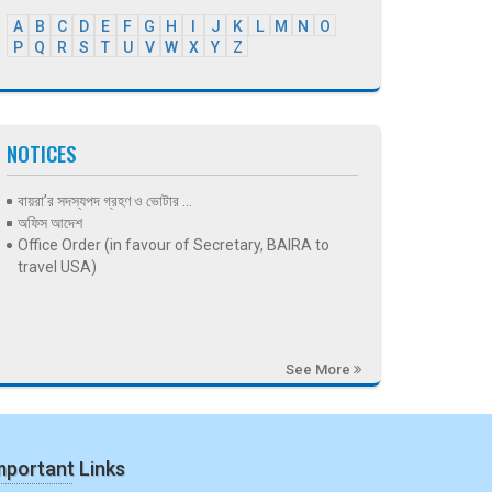
A
B
C
D
E
F
G
H
I
J
K
L
M
N
O
P
Q
R
S
T
U
V
W
X
Y
Z
NOTICES
বায়রা’র সদস্যপদ গ্রহণ ও ভোটার ...
অফিস আদেশ
Office Order (in favour of Secretary, BAIRA to
travel USA)
See More
mportant Links