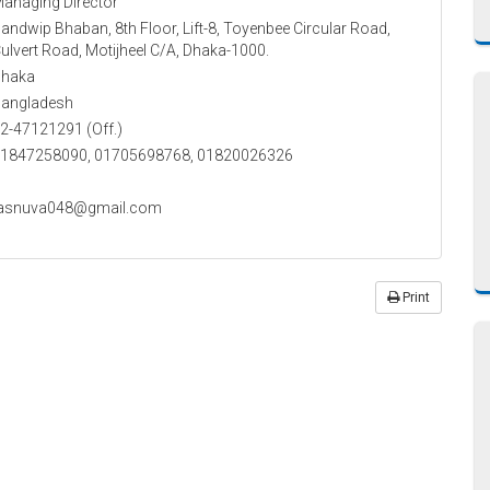
anaging Director
andwip Bhaban, 8th Floor, Lift-8, Toyenbee Circular Road,
ulvert Road, Motijheel C/A, Dhaka-1000.
haka
angladesh
2-47121291 (Off.)
1847258090, 01705698768, 01820026326
asnuva048@gmail.com
Print