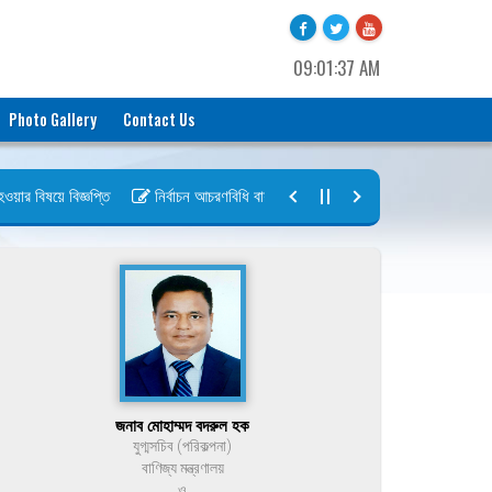
09:01:37 AM
Photo Gallery
Contact Us
র বিষয়ে বিজ্ঞপ্তি
নির্বাচন আচরণবিধি বায়রা ২০২৬-২০২৮
নির্বাচন তফসিল বা
জনাব মোহাম্মদ বদরুল হক
যুগ্মসচিব (পরিকল্পনা)
বাণিজ্য মন্ত্রণালয়
ও