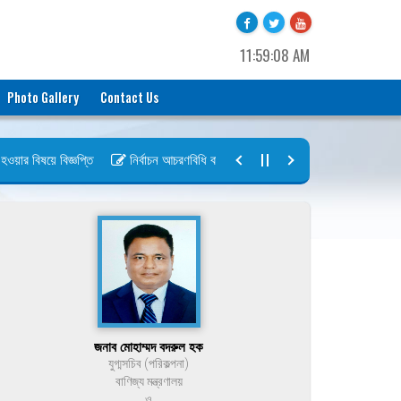
11:59:08 AM
Photo Gallery
Contact Us
র বিষয়ে বিজ্ঞপ্তি
নির্বাচন আচরণবিধি বায়রা ২০২৬-২০২৮
নির্বাচন তফসিল ব
জনাব মোহাম্মদ বদরুল হক
যুগ্মসচিব (পরিকল্পনা)
বাণিজ্য মন্ত্রণালয়
ও