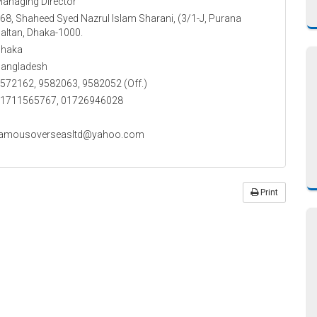
anaging Director
68, Shaheed Syed Nazrul Islam Sharani, (3/1-J, Purana
altan, Dhaka-1000.
haka
angladesh
572162, 9582063, 9582052 (Off.)
1711565767, 01726946028
amousoverseasltd@yahoo.com
Print