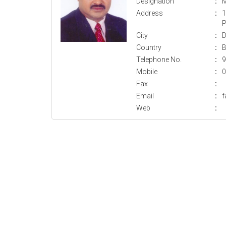
Designation
:
M
Address
:
1
P
City
:
D
Country
:
B
Telephone No.
:
9
Mobile
:
0
Fax
:
Email
:
f
Web
: