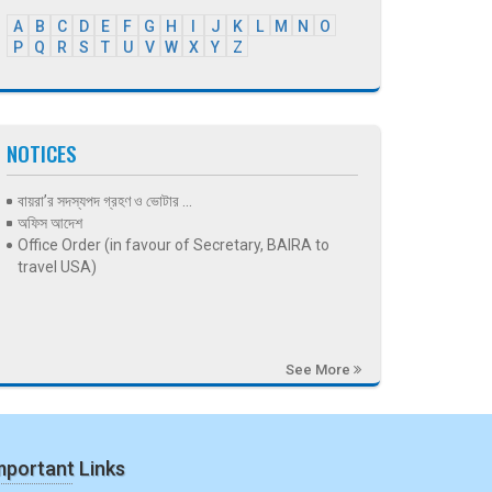
A
B
C
D
E
F
G
H
I
J
K
L
M
N
O
P
Q
R
S
T
U
V
W
X
Y
Z
NOTICES
বায়রা’র সদস্যপদ গ্রহণ ও ভোটার ...
অফিস আদেশ
Office Order (in favour of Secretary, BAIRA to
travel USA)
See More
mportant Links