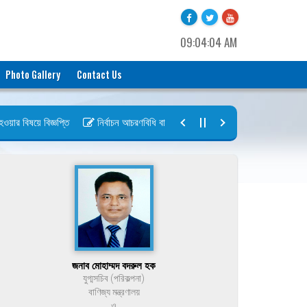
09:04:04 AM
Photo Gallery
Contact Us
র বিষয়ে বিজ্ঞপ্তি
নির্বাচন আচরণবিধি বায়রা ২০২৬-২০২৮
নির্বাচন তফসিল বা
জনাব মোহাম্মদ বদরুল হক
যুগ্মসচিব (পরিকল্পনা)
বাণিজ্য মন্ত্রণালয়
ও