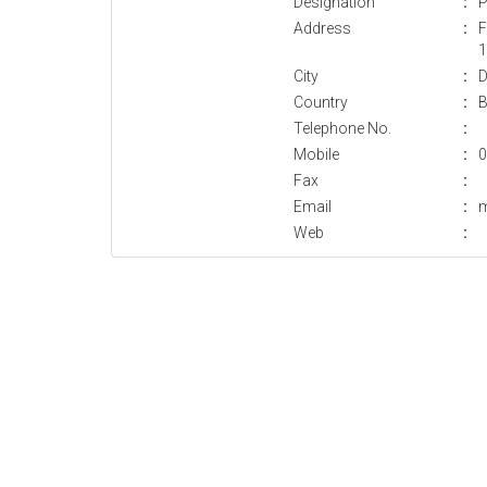
Designation
:
P
Address
:
F
1
City
:
D
Country
:
B
Telephone No.
:
Mobile
:
0
Fax
:
Email
:
Web
: