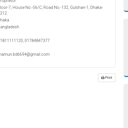
roprietor
loor-7, House No.-56/C, Road No.-132, Gulshan-1, Dhaka-
212.
haka
angladesh
1811111120, 01784847377
mamun.bd6694@gmail.com
Print