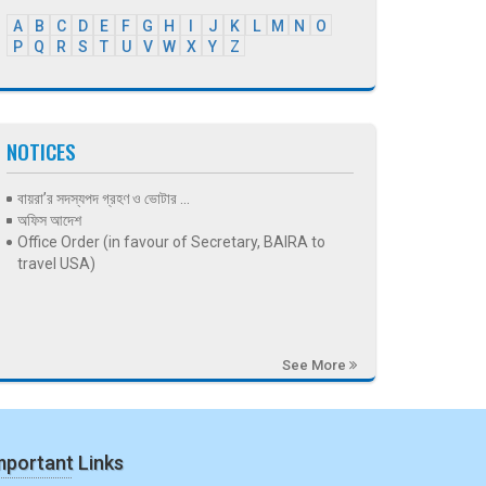
A
B
C
D
E
F
G
H
I
J
K
L
M
N
O
P
Q
R
S
T
U
V
W
X
Y
Z
NOTICES
বায়রা’র সদস্যপদ গ্রহণ ও ভোটার ...
অফিস আদেশ
Office Order (in favour of Secretary, BAIRA to
travel USA)
See More
mportant Links