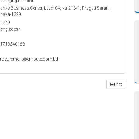
anaging Director
anks Business Center, Level-04, Ka-218/1, Pragati Sarani,
haka-1229.
haka
angladesh
1713240168
rocurement@enroute.com.bd
Print