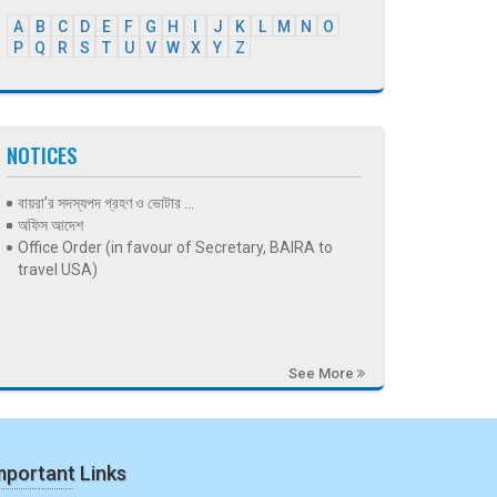
A
B
C
D
E
F
G
H
I
J
K
L
M
N
O
P
Q
R
S
T
U
V
W
X
Y
Z
NOTICES
বায়রা’র সদস্যপদ গ্রহণ ও ভোটার ...
অফিস আদেশ
Office Order (in favour of Secretary, BAIRA to
travel USA)
See More
mportant Links