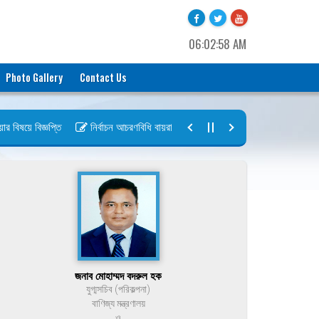
06:02:58 AM
Photo Gallery
Contact Us
িষয়ে বিজ্ঞপ্তি
নির্বাচন আচরণবিধি বায়রা ২০২৬-২০২৮
নির্বাচন তফসিল বায়র
জনাব মোহাম্মদ বদরুল হক
যুগ্মসচিব (পরিকল্পনা)
বাণিজ্য মন্ত্রণালয়
ও