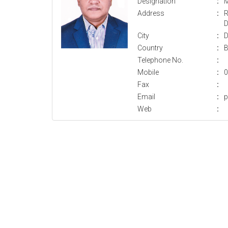
Designation
:
M
Address
:
R
D
City
:
D
Country
:
B
Telephone No.
:
Mobile
:
0
Fax
:
Email
:
p
Web
: