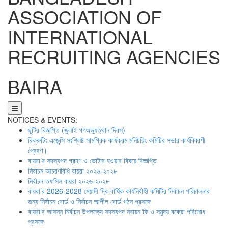
ASSOCIATION OF
INTERNATIONAL
RECRUITING AGENCIES
BAIRA
NOTICES & EVENTS:
ছুটির বিজ্ঞপ্তি (জুলাই গণঅভ্যুত্থান দিবস)
রিক্রুটিং এজেন্সি সংশ্লিষ্ট সামগ্রিক কার্যক্রম মনিটরিং কমিটির সভার কার্যবিবরণী
প্রেরণ।
বায়রা’র সদস্যপদ গ্রহণ ও ভোটার হওয়ার বিষয়ে বিজ্ঞপ্তি
নির্বাচন আচরণবিধি বায়রা ২০২৬-২০২৮
নির্বাচন তফসিল বায়রা ২০২৬-২০২৮
বায়রা’র 2026-2028 মেয়াদী দ্বি-বার্ষিক কার্যনির্বাহী কমিটির নির্বাচন পরিচালনার
জন্য নির্বাচন বোর্ড ও নির্বাচন আপীল বোর্ড গঠন প্রসঙ্গে
বায়রা’র আসন্ন নির্বাচন উপলক্ষ্যে সদস্যপদ নবায়ন ফি ও সমুদয় বকেয়া পরিশোধ
প্রসঙ্গে