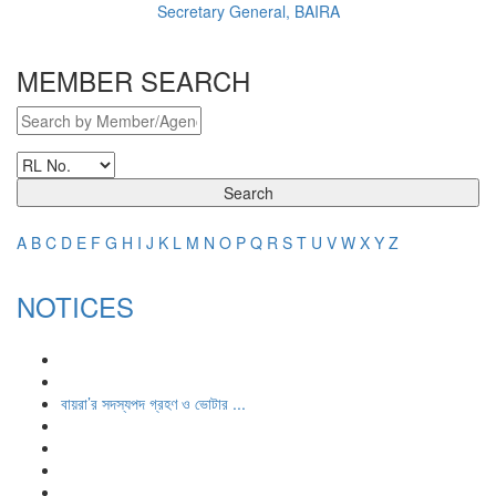
Secretary General, BAIRA
MEMBER SEARCH
Search
A
B
C
D
E
F
G
H
I
J
K
L
M
N
O
P
Q
R
S
T
U
V
W
X
Y
Z
NOTICES
বায়রা’র সদস্যপদ গ্রহণ ও ভোটার ...