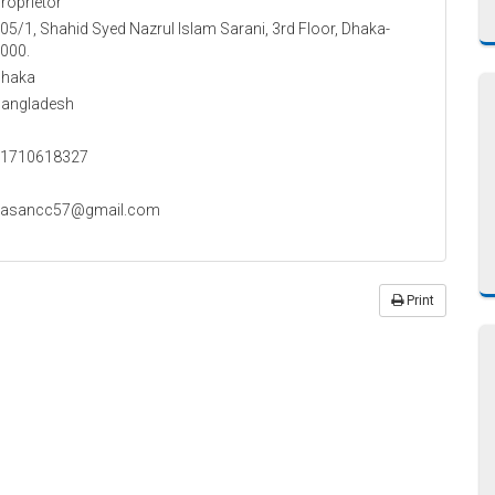
roprietor
05/1, Shahid Syed Nazrul Islam Sarani, 3rd Floor, Dhaka-
000.
haka
angladesh
1710618327
hasancc57@gmail.com
Print