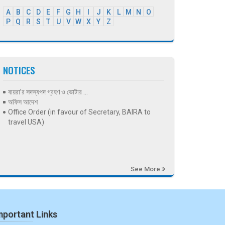
A
B
C
D
E
F
G
H
I
J
K
L
M
N
O
P
Q
R
S
T
U
V
W
X
Y
Z
NOTICES
বায়রা’র সদস্যপদ গ্রহণ ও ভোটার ...
অফিস আদেশ
Office Order (in favour of Secretary, BAIRA to
travel USA)
See More
mportant Links