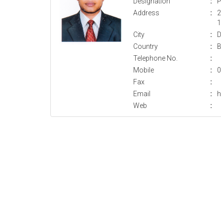
Designation
:
P
Address
:
2
1
City
:
D
Country
:
B
Telephone No.
:
Mobile
:
0
Fax
:
Email
:
Web
: