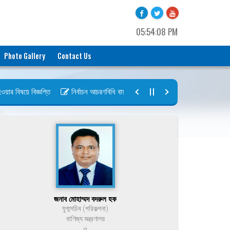
05:54:08 PM
Photo Gallery
Contact Us
 বিষয়ে বিজ্ঞপ্তি
নির্বাচন আচরণবিধি বায়রা ২০২৬-২০২৮
নির্বাচন তফসিল বায়
জনাব মোহাম্মদ বদরুল হক
যুগ্মসচিব (পরিকল্পনা)
বাণিজ্য মন্ত্রণালয়
ও