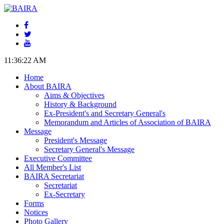
11:36:23 AM
Home
About BAIRA
Aims & Objectives
History & Background
Ex-President's and Secretary General's
Memorandum and Articles of Association of BAIRA
Message
President's Message
Secretary General's Message
Executive Committee
All Member's List
BAIRA Secretariat
Secretariat
Ex-Secretary
Forms
Notices
Photo Gallery