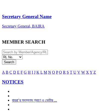
Secretary General Name
Secretary General, BAIRA
MEMBER SEARCH
Search
A
B
C
D
E
F
G
H
I
J
K
L
M
N
O
P
Q
R
S
T
U
V
W
X
Y
Z
NOTICES
বায়রা’র সদস্যপদ গ্রহণ ও ভোটার ...