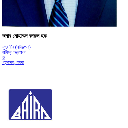
জনাব মোহাম্মদ বদরুল হক
যুগ্মসচিব (পরিকল্পনা)
বাণিজ্য মন্ত্রণালয়
ও
প্রশাসক, বায়রা