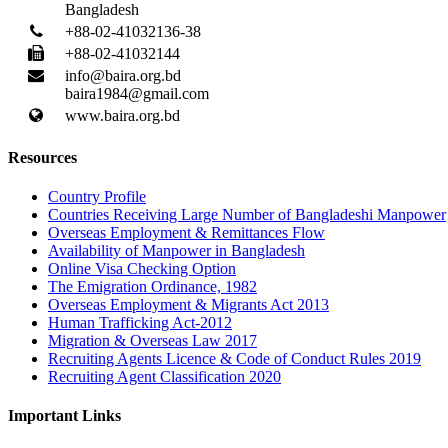
Bangladesh
+88-02-41032136-38
+88-02-41032144
info@baira.org.bd
baira1984@gmail.com
www.baira.org.bd
Resources
Country Profile
Countries Receiving Large Number of Bangladeshi Manpower
Overseas Employment & Remittances Flow
Availability of Manpower in Bangladesh
Online Visa Checking Option
The Emigration Ordinance, 1982
Overseas Employment & Migrants Act 2013
Human Trafficking Act-2012
Migration & Overseas Law 2017
Recruiting Agents Licence & Code of Conduct Rules 2019
Recruiting Agent Classification 2020
Important Links