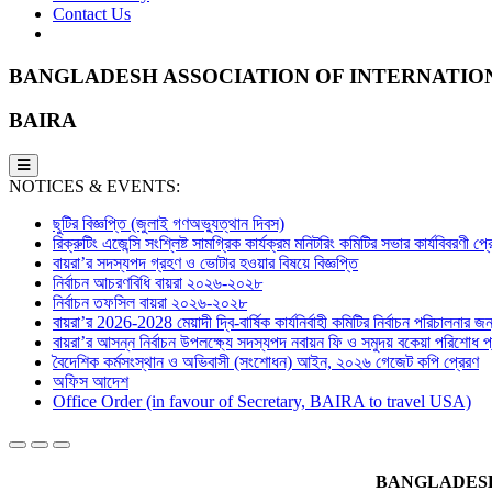
Contact Us
BANGLADESH ASSOCIATION OF INTERNATIO
BAIRA
NOTICES & EVENTS:
ছুটির বিজ্ঞপ্তি (জুলাই গণঅভ্যুত্থান দিবস)
রিক্রুটিং এজেন্সি সংশ্লিষ্ট সামগ্রিক কার্যক্রম মনিটরিং কমিটির সভার কার্যবিবরণী প
বায়রা’র সদস্যপদ গ্রহণ ও ভোটার হওয়ার বিষয়ে বিজ্ঞপ্তি
নির্বাচন আচরণবিধি বায়রা ২০২৬-২০২৮
নির্বাচন তফসিল বায়রা ২০২৬-২০২৮
বায়রা’র 2026-2028 মেয়াদী দ্বি-বার্ষিক কার্যনির্বাহী কমিটির নির্বাচন পরিচালনার জন্
বায়রা’র আসন্ন নির্বাচন উপলক্ষ্যে সদস্যপদ নবায়ন ফি ও সমুদয় বকেয়া পরিশোধ প্র
বৈদেশিক কর্মসংস্থান ও অভিবাসী (সংশোধন) আইন, ২০২৬ গেজেট কপি প্রেরণ
অফিস আদেশ
Office Order (in favour of Secretary, BAIRA to travel USA)
BANGLADESH