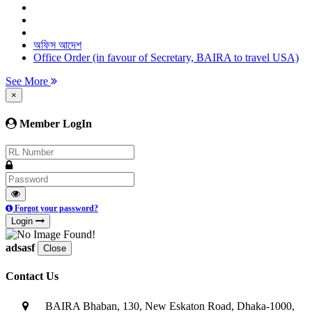
অফিস আদেশ
Office Order (in favour of Secretary, BAIRA to travel USA)
See More
×
Member LogIn
Forgot your password?
Login
adsasf
Close
Contact Us
BAIRA Bhaban, 130, New Eskaton Road, Dhaka-1000,