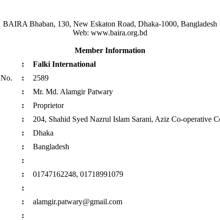
BAIRA Bhaban, 130, New Eskaton Road, Dhaka-1000, Bangladesh
Web: www.baira.org.bd
Member Information
:
Falki International
 No.
:
2589
:
Mr. Md. Alamgir Patwary
:
Proprietor
:
204, Shahid Syed Nazrul Islam Sarani, Aziz Co-operative C
:
Dhaka
:
Bangladesh
:
:
01747162248, 01718991079
:
:
alamgir.patwary@gmail.com
: