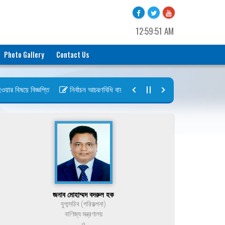
12:59:51 AM
Photo Gallery
Contact Us
 বিষয়ে বিজ্ঞপ্তি
নির্বাচন আচরণবিধি বায়রা ২০২৬-২০২৮
নির্বাচন তফসিল বা
জনাব মোহাম্মদ বদরুল হক
যুগ্মসচিব (পরিকল্পনা)
বাণিজ্য মন্ত্রণালয়
ও