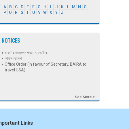
A
B
C
D
E
F
G
H
I
J
K
L
M
N
O
P
Q
R
S
T
U
V
W
X
Y
Z
NOTICES
বায়রা’র সদস্যপদ গ্রহণ ও ভোটার ...
অফিস আদেশ
Office Order (in favour of Secretary, BAIRA to
travel USA)
See More
mportant Links