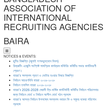
ASSOCIATION OF
INTERNATIONAL
RECRUITING AGENCIES
BAIRA
NOTICES & EVENTS:
ছুটির বিজ্ঞপ্তি (জুলাই গণঅভ্যুত্থান দিবস)
রিক্রুটিং এজেন্সি সংশ্লিষ্ট সামগ্রিক কার্যক্রম মনিটরিং কমিটির সভার কার্যবিবরণী
প্রেরণ।
বায়রা’র সদস্যপদ গ্রহণ ও ভোটার হওয়ার বিষয়ে বিজ্ঞপ্তি
নির্বাচন আচরণবিধি বায়রা ২০২৬-২০২৮
নির্বাচন তফসিল বায়রা ২০২৬-২০২৮
বায়রা’র 2026-2028 মেয়াদী দ্বি-বার্ষিক কার্যনির্বাহী কমিটির নির্বাচন পরিচালনার
জন্য নির্বাচন বোর্ড ও নির্বাচন আপীল বোর্ড গঠন প্রসঙ্গে
বায়রা’র আসন্ন নির্বাচন উপলক্ষ্যে সদস্যপদ নবায়ন ফি ও সমুদয় বকেয়া পরিশোধ
প্রসঙ্গে