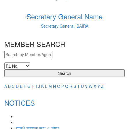
Secretary General Name
Secretary General, BAIRA
MEMBER SEARCH
Search
A
B
C
D
E
F
G
H
I
J
K
L
M
N
O
P
Q
R
S
T
U
V
W
X
Y
Z
NOTICES
বায়রা’র সদস্যপদ গ্রহণ ও ভোটার ...