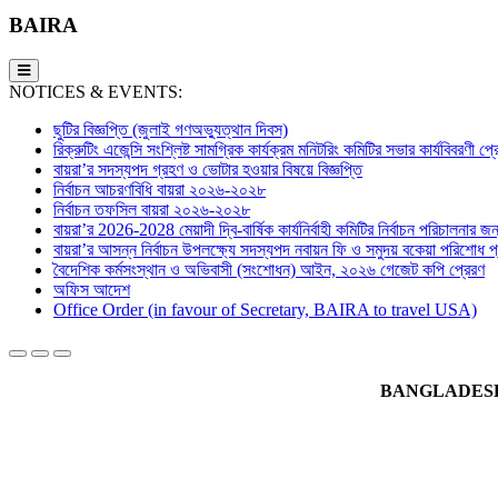
BAIRA
NOTICES & EVENTS:
ছুটির বিজ্ঞপ্তি (জুলাই গণঅভ্যুত্থান দিবস)
রিক্রুটিং এজেন্সি সংশ্লিষ্ট সামগ্রিক কার্যক্রম মনিটরিং কমিটির সভার কার্যবিবরণী প
বায়রা’র সদস্যপদ গ্রহণ ও ভোটার হওয়ার বিষয়ে বিজ্ঞপ্তি
নির্বাচন আচরণবিধি বায়রা ২০২৬-২০২৮
নির্বাচন তফসিল বায়রা ২০২৬-২০২৮
বায়রা’র 2026-2028 মেয়াদী দ্বি-বার্ষিক কার্যনির্বাহী কমিটির নির্বাচন পরিচালনার জন্
বায়রা’র আসন্ন নির্বাচন উপলক্ষ্যে সদস্যপদ নবায়ন ফি ও সমুদয় বকেয়া পরিশোধ প্র
বৈদেশিক কর্মসংস্থান ও অভিবাসী (সংশোধন) আইন, ২০২৬ গেজেট কপি প্রেরণ
অফিস আদেশ
Office Order (in favour of Secretary, BAIRA to travel USA)
BANGLADESH