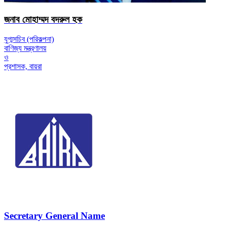
জনাব মোহাম্মদ বদরুল হক
যুগ্মসচিব (পরিকল্পনা)
বাণিজ্য মন্ত্রণালয়
ও
প্রশাসক, বায়রা
Secretary General Name