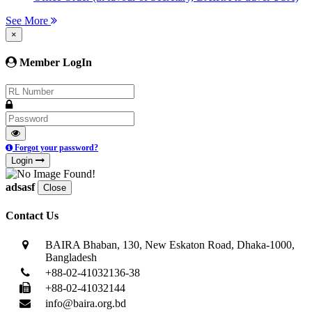
See More
×
Member LogIn
Forgot your password?
Login
adsasf
Close
Contact Us
BAIRA Bhaban, 130, New Eskaton Road, Dhaka-1000,
Bangladesh
+88-02-41032136-38
+88-02-41032144
info@baira.org.bd