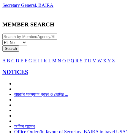
Secretary General, BAIRA
MEMBER SEARCH
Search
A
B
C
D
E
F
G
H
I
J
K
L
M
N
O
P
Q
R
S
T
U
V
W
X
Y
Z
NOTICES
বায়রা’র সদস্যপদ গ্রহণ ও ভোটার ...
অফিস আদেশ
Office Order (in favour of Secretary, BAIRA to travel USA)