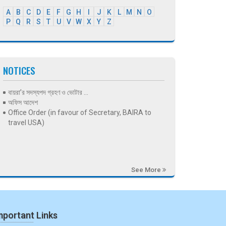
A
B
C
D
E
F
G
H
I
J
K
L
M
N
O
P
Q
R
S
T
U
V
W
X
Y
Z
NOTICES
বায়রা’র সদস্যপদ গ্রহণ ও ভোটার ...
অফিস আদেশ
Office Order (in favour of Secretary, BAIRA to
travel USA)
See More
mportant Links