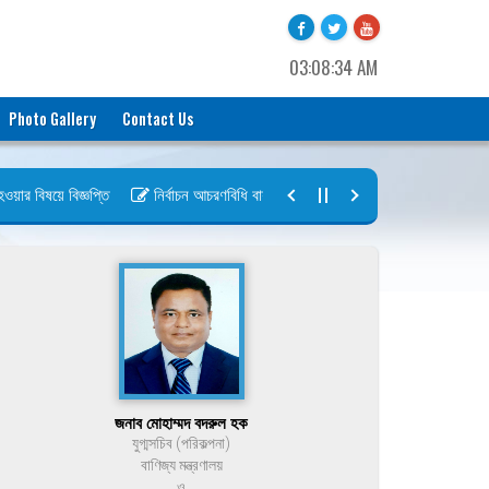
03:08:34 AM
Photo Gallery
Contact Us
র বিষয়ে বিজ্ঞপ্তি
নির্বাচন আচরণবিধি বায়রা ২০২৬-২০২৮
নির্বাচন তফসিল বা
জনাব মোহাম্মদ বদরুল হক
যুগ্মসচিব (পরিকল্পনা)
বাণিজ্য মন্ত্রণালয়
ও