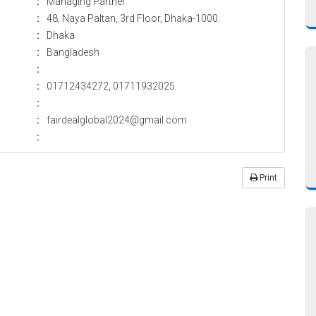
:
Managing Partner
:
48, Naya Paltan, 3rd Floor, Dhaka-1000.
:
Dhaka
:
Bangladesh
:
:
01712434272, 01711932025
:
:
fairdealglobal2024@gmail.com
:
Print