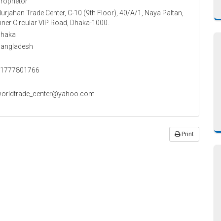
roprietor
urjahan Trade Center, C-10 (9th Floor), 40/A/1, Naya Paltan,
nner Circular VIP Road, Dhaka-1000.
haka
angladesh
1777801766
orldtrade_center@yahoo.com
Print