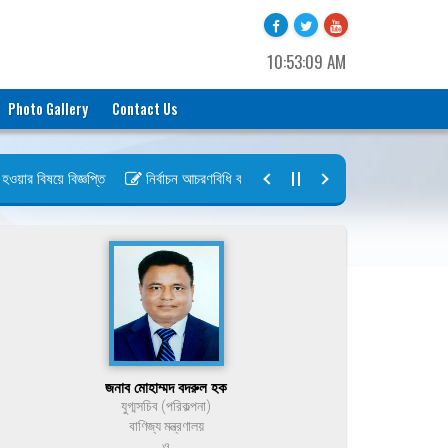
10:53:09 AM
Photo Gallery
Contact Us
র বিষয়ে বিজ্ঞপ্তি
নির্বাচন আচরণবিধি বায়রা ২০২৬-২০২৮
নির্বাচন তফসিল ব
জনাব মোহাম্মদ বদরুল হক
যুগ্মসচিব (পরিকল্পনা)
বাণিজ্য মন্ত্রণালয়
ও