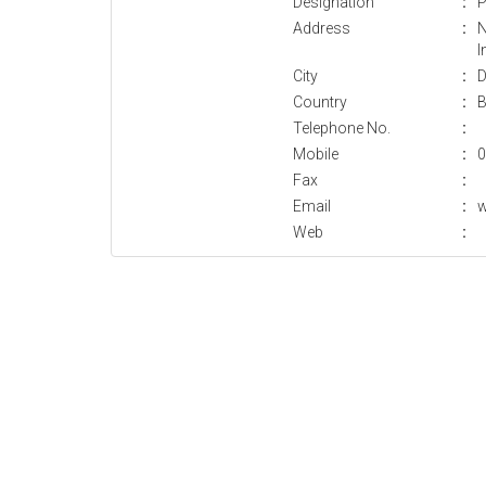
Designation
:
P
Address
:
N
I
City
:
D
Country
:
B
Telephone No.
:
Mobile
:
0
Fax
:
Email
:
w
Web
: