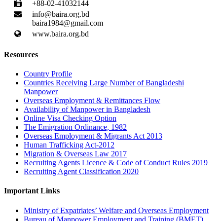
+88-02-41032144
info@baira.org.bd
baira1984@gmail.com
www.baira.org.bd
Resources
Country Profile
Countries Receiving Large Number of Bangladeshi
Manpower
Overseas Employment & Remittances Flow
Availability of Manpower in Bangladesh
Online Visa Checking Option
The Emigration Ordinance, 1982
Overseas Employment & Migrants Act 2013
Human Trafficking Act-2012
Migration & Overseas Law 2017
Recruiting Agents Licence & Code of Conduct Rules 2019
Recruiting Agent Classification 2020
Important Links
Ministry of Expatriates’ Welfare and Overseas Employment
Bureau of Manpower Employment and Training (BMET)