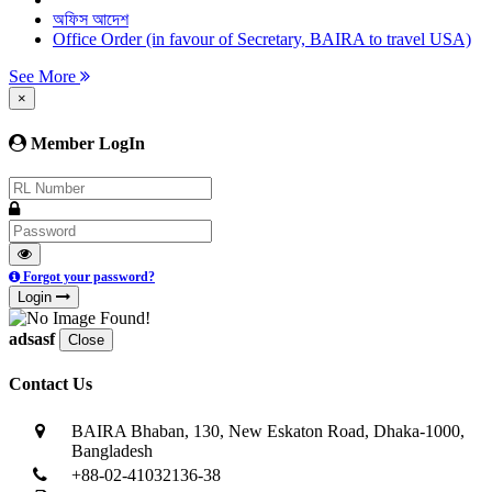
অফিস আদেশ
Office Order (in favour of Secretary, BAIRA to travel USA)
See More
×
Member LogIn
Forgot your password?
Login
adsasf
Close
Contact Us
BAIRA Bhaban, 130, New Eskaton Road, Dhaka-1000,
Bangladesh
+88-02-41032136-38