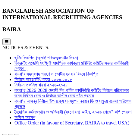
BANGLADESH ASSOCIATION OF
INTERNATIONAL RECRUITING AGENCIES
BAIRA
NOTICES & EVENTS:
ছুটির বিজ্ঞপ্তি (জুলাই গণঅভ্যুত্থান দিবস)
রিক্রুটিং এজেন্সি সংশ্লিষ্ট সামগ্রিক কার্যক্রম মনিটরিং কমিটির সভার কার্যবিবরণী
প্রেরণ।
বায়রা’র সদস্যপদ গ্রহণ ও ভোটার হওয়ার বিষয়ে বিজ্ঞপ্তি
নির্বাচন আচরণবিধি বায়রা ২০২৬-২০২৮
নির্বাচন তফসিল বায়রা ২০২৬-২০২৮
বায়রা’র 2026-2028 মেয়াদী দ্বি-বার্ষিক কার্যনির্বাহী কমিটির নির্বাচন পরিচালনার
জন্য নির্বাচন বোর্ড ও নির্বাচন আপীল বোর্ড গঠন প্রসঙ্গে
বায়রা’র আসন্ন নির্বাচন উপলক্ষ্যে সদস্যপদ নবায়ন ফি ও সমুদয় বকেয়া পরিশোধ
প্রসঙ্গে
বৈদেশিক কর্মসংস্থান ও অভিবাসী (সংশোধন) আইন, ২০২৬ গেজেট কপি প্রেরণ
অফিস আদেশ
Office Order (in favour of Secretary, BAIRA to travel USA)