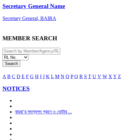
Secretary General Name
Secretary General, BAIRA
MEMBER SEARCH
Search
A
B
C
D
E
F
G
H
I
J
K
L
M
N
O
P
Q
R
S
T
U
V
W
X
Y
Z
NOTICES
বায়রা’র সদস্যপদ গ্রহণ ও ভোটার ...