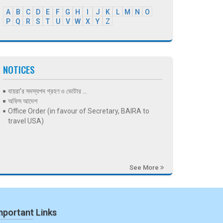
A
B
C
D
E
F
G
H
I
J
K
L
M
N
O
P
Q
R
S
T
U
V
W
X
Y
Z
NOTICES
বায়রা’র সদস্যপদ গ্রহণ ও ভোটার ...
অফিস আদেশ
Office Order (in favour of Secretary, BAIRA to
travel USA)
See More
mportant Links