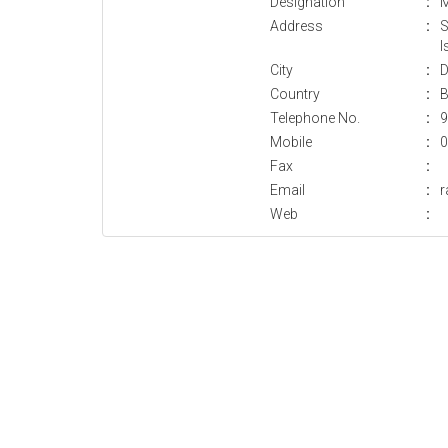
Designation
:
M
Address
:
S
I
City
:
D
Country
:
B
Telephone No.
:
9
Mobile
:
0
Fax
:
Email
:
r
Web
: