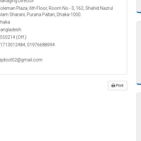
anaging Director
oleman Plaza, 6th Floor, Room No.- 3, 162, Shahid Nazrul
slam Sharani, Purana Paltan, Dhaka-1000.
haka
angladesh
550214 (Off.)
1713012484, 01976688994
ajdoot02@gmail.com
Print