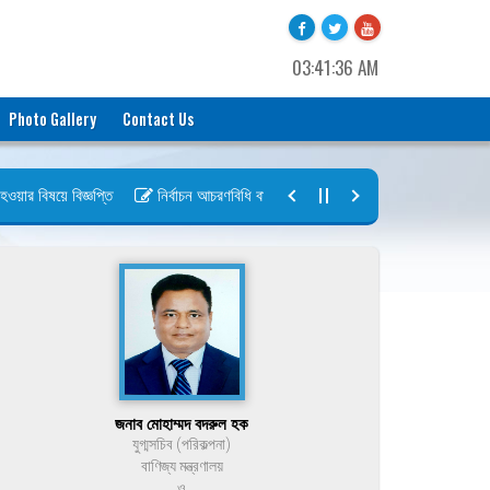
03:41:36 AM
Photo Gallery
Contact Us
র বিষয়ে বিজ্ঞপ্তি
নির্বাচন আচরণবিধি বায়রা ২০২৬-২০২৮
নির্বাচন তফসিল বা
জনাব মোহাম্মদ বদরুল হক
যুগ্মসচিব (পরিকল্পনা)
বাণিজ্য মন্ত্রণালয়
ও