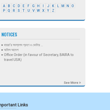
A
B
C
D
E
F
G
H
I
J
K
L
M
N
O
P
Q
R
S
T
U
V
W
X
Y
Z
NOTICES
বায়রা’র সদস্যপদ গ্রহণ ও ভোটার ...
অফিস আদেশ
Office Order (in favour of Secretary, BAIRA to
travel USA)
See More
mportant Links