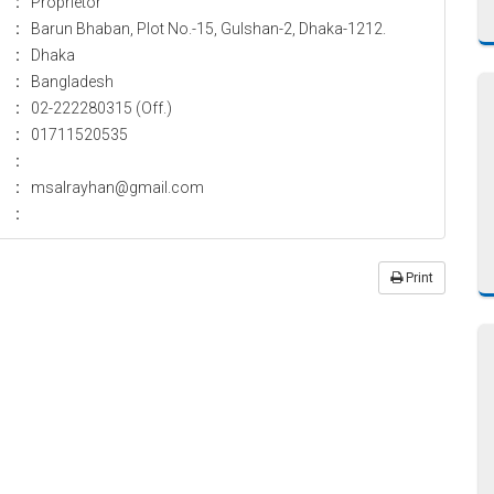
:
Proprietor
:
Barun Bhaban, Plot No.-15, Gulshan-2, Dhaka-1212.
:
Dhaka
:
Bangladesh
:
02-222280315 (Off.)
:
01711520535
:
:
msalrayhan@gmail.com
:
Print