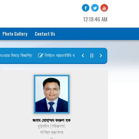
12:18:46 AM
Photo Gallery
Contact Us
র বিষয়ে বিজ্ঞপ্তি
নির্বাচন আচরণবিধি বায়রা ২০২৬-২০২৮
নির্বাচন তফসিল ব
জনাব মোহাম্মদ বদরুল হক
যুগ্মসচিব (পরিকল্পনা)
বাণিজ্য মন্ত্রণালয়
ও