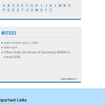
A
B
C
D
E
F
G
H
I
J
K
L
M
N
O
P
Q
R
S
T
U
V
W
X
Y
Z
NOTICES
বায়রা’র সদস্যপদ গ্রহণ ও ভোটার ...
অফিস আদেশ
Office Order (in favour of Secretary, BAIRA to
travel USA)
See More
mportant Links