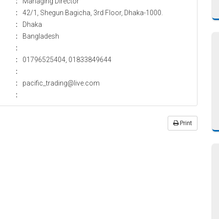
:
Managing Director
:
42/1, Shegun Bagicha, 3rd Floor, Dhaka-1000.
:
Dhaka
:
Bangladesh
:
:
01796525404, 01833849644
:
:
pacific_trading@live.com
:
Print