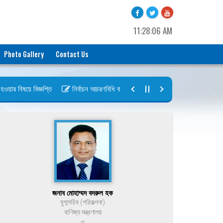
11:28:06 AM
Photo Gallery
Contact Us
র বিষয়ে বিজ্ঞপ্তি
নির্বাচন আচরণবিধি বায়রা ২০২৬-২০২৮
নির্বাচন তফসিল ব
জনাব মোহাম্মদ বদরুল হক
যুগ্মসচিব (পরিকল্পনা)
বাণিজ্য মন্ত্রণালয়
ও