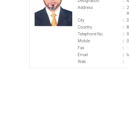
Designation
:
M
Address
:
2
A
City
:
D
Country
:
B
Telephone No.
:
0
Mobile
:
0
Fax
:
Email
:
t
Web
: