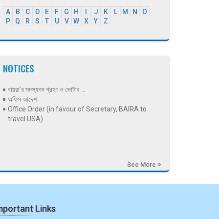
A
B
C
D
E
F
G
H
I
J
K
L
M
N
O
P
Q
R
S
T
U
V
W
X
Y
Z
NOTICES
বায়রা’র সদস্যপদ গ্রহণ ও ভোটার ...
অফিস আদেশ
Office Order (in favour of Secretary, BAIRA to
travel USA)
See More
mportant Links