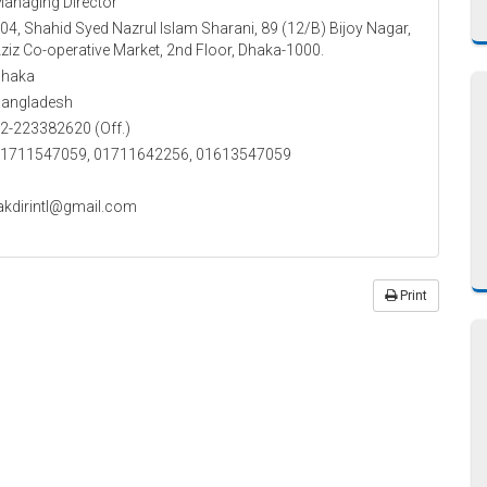
anaging Director
04, Shahid Syed Nazrul Islam Sharani, 89 (12/B) Bijoy Nagar,
ziz Co-operative Market, 2nd Floor, Dhaka-1000.
haka
angladesh
2-223382620 (Off.)
1711547059, 01711642256, 01613547059
akdirintl@gmail.com
Print