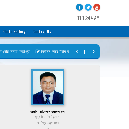
11:16:44 AM
Photo Gallery
Contact Us
র বিষয়ে বিজ্ঞপ্তি
নির্বাচন আচরণবিধি বায়রা ২০২৬-২০২৮
নির্বাচন তফসিল বা
জনাব মোহাম্মদ বদরুল হক
যুগ্মসচিব (পরিকল্পনা)
বাণিজ্য মন্ত্রণালয়
ও