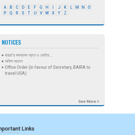
A
B
C
D
E
F
G
H
I
J
K
L
M
N
O
P
Q
R
S
T
U
V
W
X
Y
Z
NOTICES
বায়রা’র সদস্যপদ গ্রহণ ও ভোটার ...
অফিস আদেশ
Office Order (in favour of Secretary, BAIRA to
travel USA)
See More
mportant Links