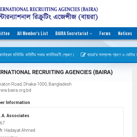
ittee
All Member's List
BAIRA Secretariat
Forms
Notices
র্যক্রম মনিটরিং কমিটির সভার কার্যবিবরণী প্রেরণ।
বায়রা’র সদস্যপদ গ্রহণ ও ভোটার হওয়ার
স)
RNATIONAL RECRUITING AGENCIES (BAIRA)
katon Road, Dhaka-1000, Bangladesh
ww.baira.org.bd
r Information
.A. Associates
67
r. Hadayat Ahmed