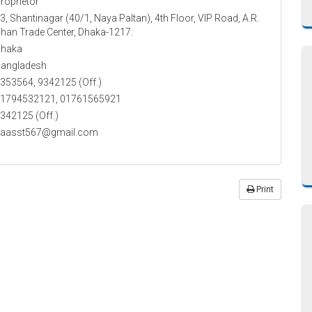
roprietor
3, Shantinagar (40/1, Naya Paltan), 4th Floor, VIP Road, A.R.
han Trade Center, Dhaka-1217.
haka
angladesh
353564, 9342125 (Off.)
1794532121, 01761565921
342125 (Off.)
aasst567@gmail.com
Print