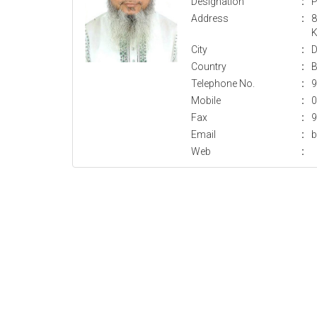
Designation
:
P
Address
:
8
K
City
:
D
Country
:
B
Telephone No.
:
9
Mobile
:
0
Fax
:
9
Email
:
b
Web
: