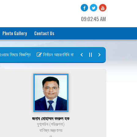
09:02:45 AM
Photo Gallery
Contact Us
 বিষয়ে বিজ্ঞপ্তি
নির্বাচন আচরণবিধি বায়রা ২০২৬-২০২৮
নির্বাচন তফসিল বা
জনাব মোহাম্মদ বদরুল হক
যুগ্মসচিব (পরিকল্পনা)
বাণিজ্য মন্ত্রণালয়
ও