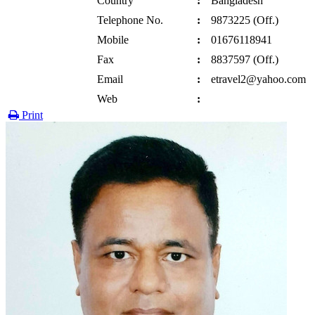
Country
:
Bangladesh
Telephone No.
:
9873225 (Off.)
Mobile
:
01676118941
Fax
:
8837597 (Off.)
Email
:
etravel2@yahoo.com
Web
:
Print