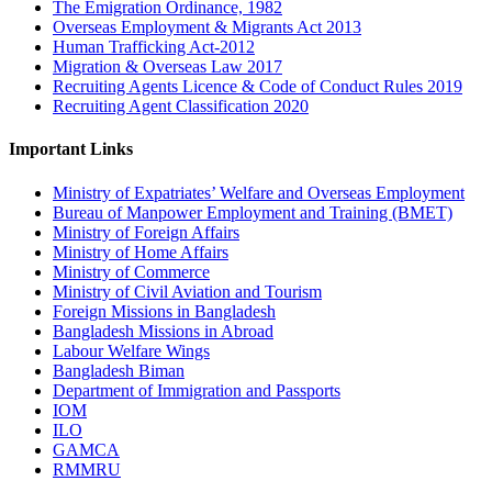
The Emigration Ordinance, 1982
Overseas Employment & Migrants Act 2013
Human Trafficking Act-2012
Migration & Overseas Law 2017
Recruiting Agents Licence & Code of Conduct Rules 2019
Recruiting Agent Classification 2020
Important Links
Ministry of Expatriates’ Welfare and Overseas Employment
Bureau of Manpower Employment and Training (BMET)
Ministry of Foreign Affairs
Ministry of Home Affairs
Ministry of Commerce
Ministry of Civil Aviation and Tourism
Foreign Missions in Bangladesh
Bangladesh Missions in Abroad
Labour Welfare Wings
Bangladesh Biman
Department of Immigration and Passports
IOM
ILO
GAMCA
RMMRU