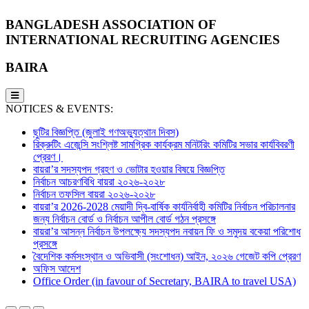
BANGLADESH ASSOCIATION OF
INTERNATIONAL RECRUITING AGENCIES
BAIRA
NOTICES & EVENTS:
ছুটির বিজ্ঞপ্তি (জুলাই গণঅভ্যুত্থান দিবস)
রিক্রুটিং এজেন্সি সংশ্লিষ্ট সামগ্রিক কার্যক্রম মনিটরিং কমিটির সভার কার্যবিবরণী
প্রেরণ।
বায়রা’র সদস্যপদ গ্রহণ ও ভোটার হওয়ার বিষয়ে বিজ্ঞপ্তি
নির্বাচন আচরণবিধি বায়রা ২০২৬-২০২৮
নির্বাচন তফসিল বায়রা ২০২৬-২০২৮
বায়রা’র 2026-2028 মেয়াদী দ্বি-বার্ষিক কার্যনির্বাহী কমিটির নির্বাচন পরিচালনার
জন্য নির্বাচন বোর্ড ও নির্বাচন আপীল বোর্ড গঠন প্রসঙ্গে
বায়রা’র আসন্ন নির্বাচন উপলক্ষ্যে সদস্যপদ নবায়ন ফি ও সমুদয় বকেয়া পরিশোধ
প্রসঙ্গে
বৈদেশিক কর্মসংস্থান ও অভিবাসী (সংশোধন) আইন, ২০২৬ গেজেট কপি প্রেরণ
অফিস আদেশ
Office Order (in favour of Secretary, BAIRA to travel USA)