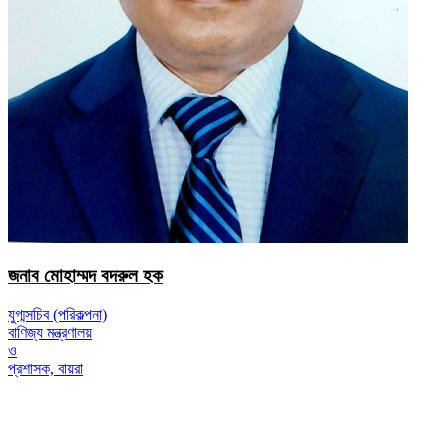
জনাব মোহাম্মদ বদরুল হক
যুগ্মসচিব (পরিকল্পনা)
বাণিজ্য মন্ত্রণালয়
ও
প্রশাসক, বায়রা