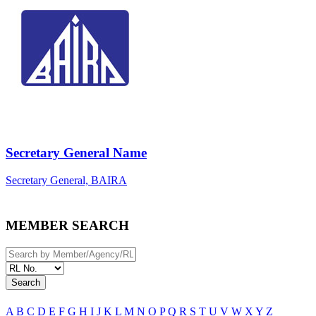
Secretary General Name
Secretary General, BAIRA
MEMBER SEARCH
Search
A
B
C
D
E
F
G
H
I
J
K
L
M
N
O
P
Q
R
S
T
U
V
W
X
Y
Z