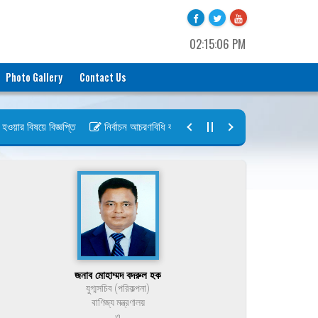
02:15:06 PM
Photo Gallery
Contact Us
ার বিষয়ে বিজ্ঞপ্তি
নির্বাচন আচরণবিধি বায়রা ২০২৬-২০২৮
নির্বাচন তফসিল ব
জনাব মোহাম্মদ বদরুল হক
যুগ্মসচিব (পরিকল্পনা)
বাণিজ্য মন্ত্রণালয়
ও