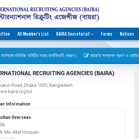
ittee
All Member's List
BAIRA Secretariat
Forms
Notices
ার্যক্রম মনিটরিং কমিটির সভার কার্যবিবরণী প্রেরণ।
বায়রা’র সদস্যপদ গ্রহণ ও ভোটার হওয়
িবস)
RNATIONAL RECRUITING AGENCIES (BAIRA)
katon Road, Dhaka-1000, Bangladesh
ww.baira.org.bd
r Information
ultan Overseas
06
r. Md. Altaf Hossain