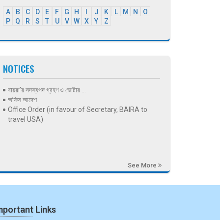
A
B
C
D
E
F
G
H
I
J
K
L
M
N
O
P
Q
R
S
T
U
V
W
X
Y
Z
NOTICES
বায়রা’র সদস্যপদ গ্রহণ ও ভোটার ...
অফিস আদেশ
Office Order (in favour of Secretary, BAIRA to
travel USA)
See More
mportant Links