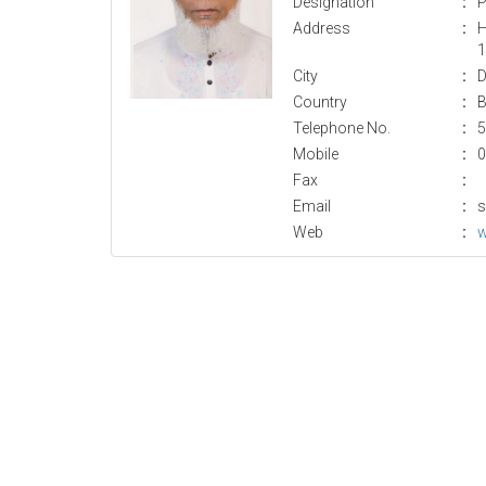
Designation
:
P
Address
:
H
1
City
:
D
Country
:
B
Telephone No.
:
5
Mobile
:
0
Fax
:
Email
:
s
Web
: