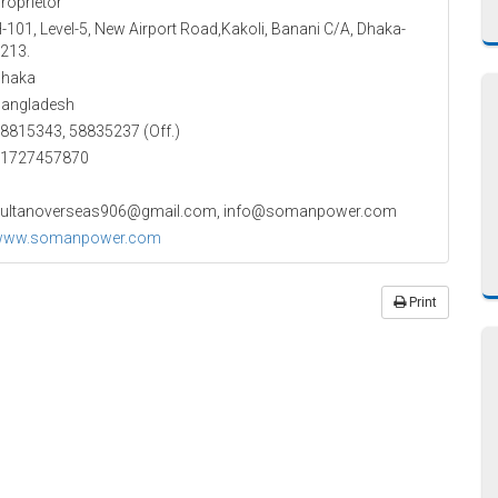
roprietor
-101, Level-5, New Airport Road,Kakoli, Banani C/A, Dhaka-
213.
haka
angladesh
8815343, 58835237 (Off.)
1727457870
ultanoverseas906@gmail.com, info@somanpower.com
www.somanpower.com
Print