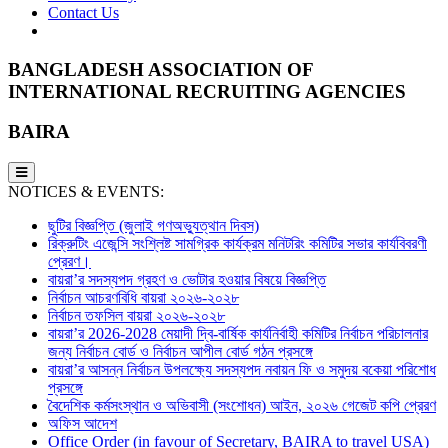
Contact Us
BANGLADESH ASSOCIATION OF
INTERNATIONAL RECRUITING AGENCIES
BAIRA
NOTICES & EVENTS:
ছুটির বিজ্ঞপ্তি (জুলাই গণঅভ্যুত্থান দিবস)
রিক্রুটিং এজেন্সি সংশ্লিষ্ট সামগ্রিক কার্যক্রম মনিটরিং কমিটির সভার কার্যবিবরণী
প্রেরণ।
বায়রা’র সদস্যপদ গ্রহণ ও ভোটার হওয়ার বিষয়ে বিজ্ঞপ্তি
নির্বাচন আচরণবিধি বায়রা ২০২৬-২০২৮
নির্বাচন তফসিল বায়রা ২০২৬-২০২৮
বায়রা’র 2026-2028 মেয়াদী দ্বি-বার্ষিক কার্যনির্বাহী কমিটির নির্বাচন পরিচালনার
জন্য নির্বাচন বোর্ড ও নির্বাচন আপীল বোর্ড গঠন প্রসঙ্গে
বায়রা’র আসন্ন নির্বাচন উপলক্ষ্যে সদস্যপদ নবায়ন ফি ও সমুদয় বকেয়া পরিশোধ
প্রসঙ্গে
বৈদেশিক কর্মসংস্থান ও অভিবাসী (সংশোধন) আইন, ২০২৬ গেজেট কপি প্রেরণ
অফিস আদেশ
Office Order (in favour of Secretary, BAIRA to travel USA)