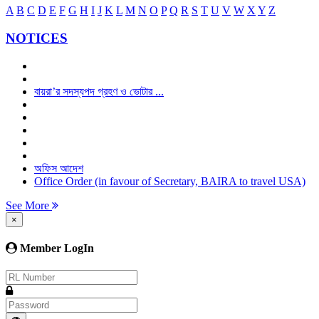
A
B
C
D
E
F
G
H
I
J
K
L
M
N
O
P
Q
R
S
T
U
V
W
X
Y
Z
NOTICES
বায়রা’র সদস্যপদ গ্রহণ ও ভোটার ...
অফিস আদেশ
Office Order (in favour of Secretary, BAIRA to travel USA)
See More
×
Member LogIn