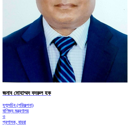
জনাব মোহাম্মদ বদরুল হক
যুগ্মসচিব (পরিকল্পনা)
বাণিজ্য মন্ত্রণালয়
ও
প্রশাসক, বায়রা