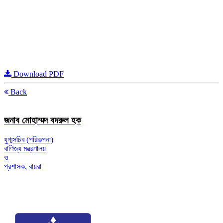
Download PDF
Back
জনাব মোহাম্মদ বদরুল হক
যুগ্মসচিব (পরিকল্পনা)
বাণিজ্য মন্ত্রণালয়
ও
প্রশাসক, বায়রা