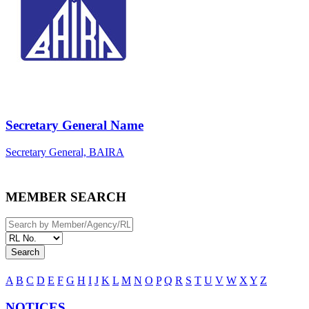
Secretary General Name
Secretary General, BAIRA
MEMBER SEARCH
Search
A
B
C
D
E
F
G
H
I
J
K
L
M
N
O
P
Q
R
S
T
U
V
W
X
Y
Z
NOTICES