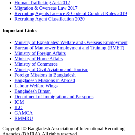
Human Trafficking Act-2012
Migration & Overseas Law 2017
Recruiting Agents Licence & Code of Conduct Rules 2019
Recruiting Agent Classification 2020
Important Links
Ministry of Expatriates’ Welfare and Overseas Employment
Bureau of Manpower Employment and Training (BMET)
Ministry of Foreign Affairs
Ministry of Home Affairs
Ministry of Commerce
Ministry of Civil Aviation and Tourism
Foreign Missions in Bangladesh
Bangladesh Missions in Abroad
Labour Welfare Wings
Bangladesh Biman
Department of Immigration and Passports
IOM
ILO
GAMCA
RMMRU
Copyright © Bangladesh Association of International Recruiting
Agencies (BAIRA), All rights reserved.