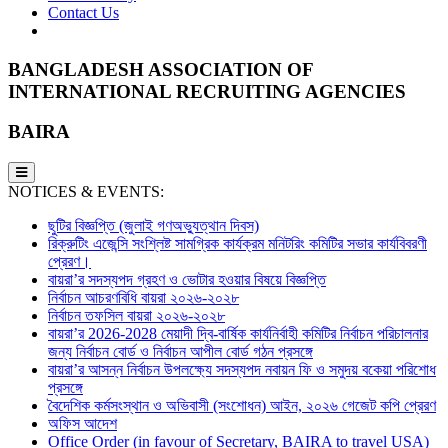
Contact Us
BANGLADESH ASSOCIATION OF
INTERNATIONAL RECRUITING AGENCIES
BAIRA
NOTICES & EVENTS:
ছুটির বিজ্ঞপ্তি (জুলাই গণঅভ্যুত্থান দিবস)
রিক্রুটিং এজেন্সি সংশ্লিষ্ট সামগ্রিক কার্যক্রম মনিটরিং কমিটির সভার কার্যবিবরণী
প্রেরণ।
বায়রা’র সদস্যপদ গ্রহণ ও ভোটার হওয়ার বিষয়ে বিজ্ঞপ্তি
নির্বাচন আচরণবিধি বায়রা ২০২৬-২০২৮
নির্বাচন তফসিল বায়রা ২০২৬-২০২৮
বায়রা’র 2026-2028 মেয়াদী দ্বি-বার্ষিক কার্যনির্বাহী কমিটির নির্বাচন পরিচালনার
জন্য নির্বাচন বোর্ড ও নির্বাচন আপীল বোর্ড গঠন প্রসঙ্গে
বায়রা’র আসন্ন নির্বাচন উপলক্ষ্যে সদস্যপদ নবায়ন ফি ও সমুদয় বকেয়া পরিশোধ
প্রসঙ্গে
বৈদেশিক কর্মসংস্থান ও অভিবাসী (সংশোধন) আইন, ২০২৬ গেজেট কপি প্রেরণ
অফিস আদেশ
Office Order (in favour of Secretary, BAIRA to travel USA)