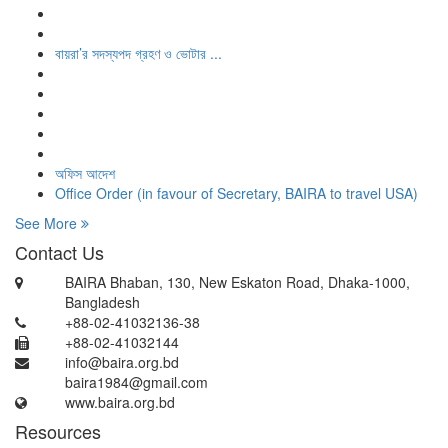
বায়রা’র সদস্যপদ গ্রহণ ও ভোটার ...
অফিস আদেশ
Office Order (in favour of Secretary, BAIRA to travel USA)
See More
Contact Us
BAIRA Bhaban, 130, New Eskaton Road, Dhaka-1000,
Bangladesh
+88-02-41032136-38
+88-02-41032144
info@baira.org.bd
baira1984@gmail.com
www.baira.org.bd
Resources