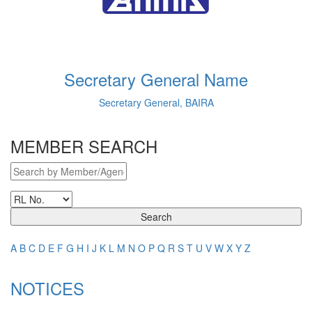
Secretary General Name
Secretary General, BAIRA
MEMBER SEARCH
Search
A
B
C
D
E
F
G
H
I
J
K
L
M
N
O
P
Q
R
S
T
U
V
W
X
Y
Z
NOTICES