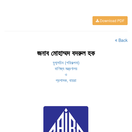
Download PDF
Back
জনাব মোহাম্মদ বদরুল হক
যুগ্মসচিব (পরিকল্পনা)
বাণিজ্য মন্ত্রণালয়
ও
প্রশাসক, বায়রা