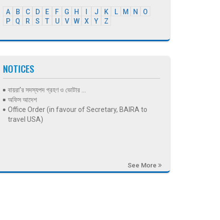
A
B
C
D
E
F
G
H
I
J
K
L
M
N
O
P
Q
R
S
T
U
V
W
X
Y
Z
NOTICES
বায়রা’র সদস্যপদ গ্রহণ ও ভোটার ...
অফিস আদেশ
Office Order (in favour of Secretary, BAIRA to
travel USA)
See More