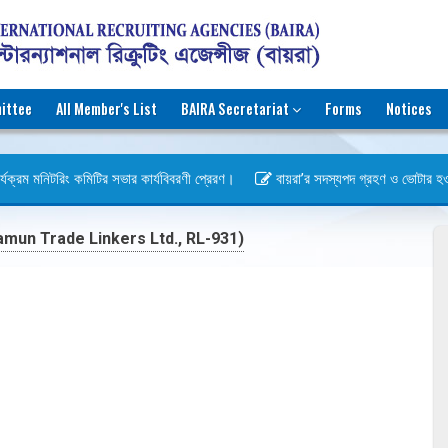
ittee
All Member's List
BAIRA Secretariat
Forms
Notices
যক্রম মনিটরিং কমিটির সভার কার্যবিবরণী প্রেরণ।
বায়রা’র সদস্যপদ গ্রহণ ও ভোটার হওয়ার 
un Trade Linkers Ltd., RL-931)