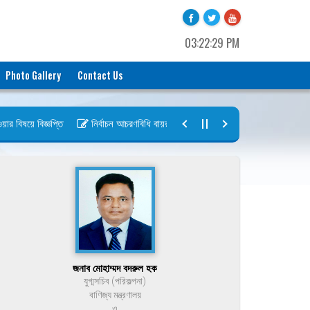
03:22:29 PM
Photo Gallery
Contact Us
বিষয়ে বিজ্ঞপ্তি
নির্বাচন আচরণবিধি বায়রা ২০২৬-২০২৮
নির্বাচন তফসিল বায়র
জনাব মোহাম্মদ বদরুল হক
যুগ্মসচিব (পরিকল্পনা)
বাণিজ্য মন্ত্রণালয়
ও