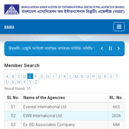
BAIRA
রিক্রুটিং এজেন্সি সংশ্লিষ্ট সামগ্রিক কার্যক্রম মনিটরিং কমিটির সভার কার্যবিবরণী প্রেরণ।
ছুটির বিজ্ঞপ্তি (জুলাই গণঅভ্যুত্থান দিবস)
Member Search
A
B
C
D
E
F
G
H
I
J
K
L
M
N
O
P
Q
R
S
T
U
V
W
X
Y
Z
Result found: 10
SL No.
Name of the Agencies
RL. No.
51
Everest International Ltd.
663
52
EWB International Ltd.
2656
53
Ex. BD Associates Company
684