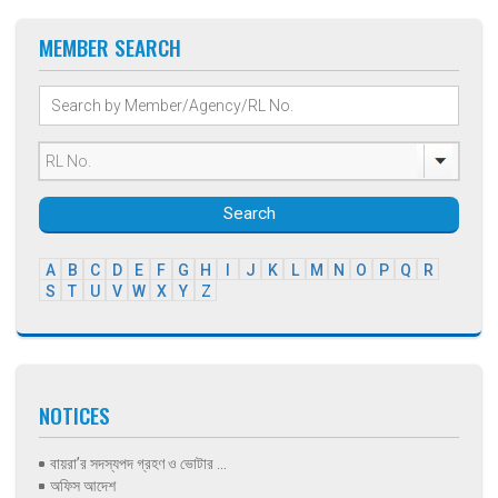
MEMBER SEARCH
Search
A
B
C
D
E
F
G
H
I
J
K
L
M
N
O
P
Q
R
S
T
U
V
W
X
Y
Z
NOTICES
বায়রা’র সদস্যপদ গ্রহণ ও ভোটার ...
অফিস আদেশ