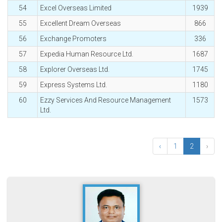
54
Excel Overseas Limited
1939
55
Excellent Dream Overseas
866
56
Exchange Promoters
336
57
Expedia Human Resource Ltd.
1687
58
Explorer Overseas Ltd.
1745
59
Express Systems Ltd.
1180
60
Ezzy Services And Resource Management
1573
Ltd.
‹
1
2
›